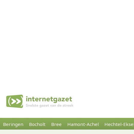
Beringen
Bocholt
Bree
Hamont-Achel
Hechtel-Ekse