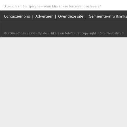
U bent hier:
Startpagina
»
Waar blijven die buitenlandse lezers?
Contacteer ons
|
Adverteer
|
Over deze site
|
Gemeente-info & link
© 2004-2013
Faes nv
-
Op de artikels en foto’s rust copyright
|
Site: Webstylers