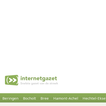
Beringen
Bocholt
Bree
Hamont-Achel
Hechtel-Ekse