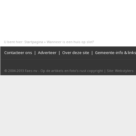
U bent hier:
Startpagina
»
Wanneer is een huis op slot?
Contacteer ons
|
Adverteer
|
Over deze site
|
Gemeente-info & link
© 2004-2013
Faes nv
-
Op de artikels en foto’s rust copyright
|
Site: Webstylers