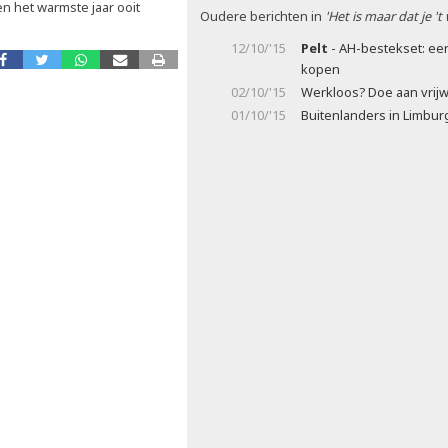
en het warmste jaar ooit
Oudere berichten in
'Het is maar dat je 't
12/10/'15
Pelt
- AH-bestekset: eer
kopen
02/10/'15
Werkloos? Doe aan vrijw
01/10/'15
Buitenlanders in Limbur