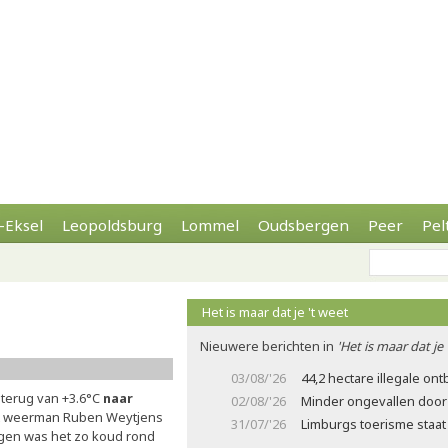
-Eksel
Leopoldsburg
Lommel
Oudsbergen
Peer
Pel
Het is maar dat je 't weet
Nieuwere berichten in
'Het is maar dat je 
03/08/'26
44,2 hectare illegale on
 terug van +3.6°C
naar
02/08/'26
Minder ongevallen door 
jft weerman Ruben Weytjens
31/07/'26
Limburgs toerisme staat
ngen was het zo koud rond