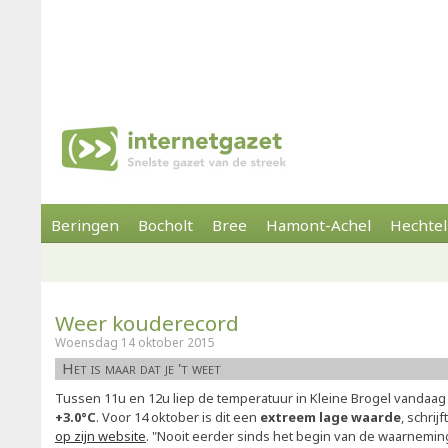
Beringen
Bocholt
Bree
Hamont-Achel
Hechtel
Weer kouderecord
Woensdag 14 oktober 2015
Het is maar dat je 't weet
Tussen 11u en 12u liep de temperatuur in Kleine Brogel vandaag
+3.0°C
. Voor 14 oktober is dit een
extreem lage waarde
, schri
op zijn website
. "Nooit eerder sinds het begin van de waarnemi