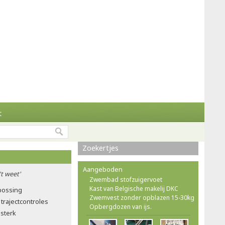
t
Zoekertjes
Aangeboden
't weet'
Zwembad stofzuigervoet
Kast van Belgische makelij DKC
tbossing
Zwemvest zonder opblazen 15-30kg
trajectcontroles
Opbergdozen van ijs.
 sterk