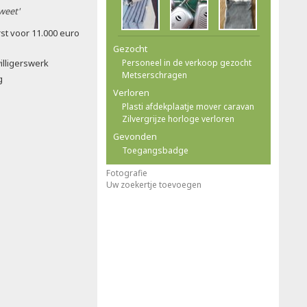
 weet'
st voor 11.000 euro
Gezocht
illigerswerk
Personeel in de verkoop gezocht
Metserschragen
g
Verloren
Plasti afdekplaatje mover caravan
Zilvergrijze horloge verloren
Gevonden
Toegangsbadge
Fotografie
Uw zoekertje toevoegen