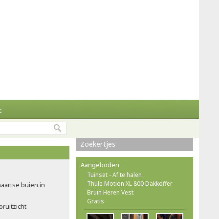
t
Zoekertjes
Aangeboden
Tuinset - Af te halen
Thule Motion XL 800 Dakkoffer
maartse buien in
Bruin Heren Vest
Gratis
ruitzicht