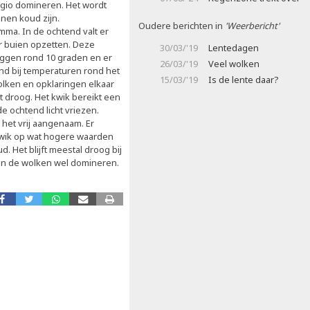
egio domineren. Het wordt
nen koud zijn.
Oudere berichten in
'Weerbericht'
mma. In de ochtend valt er
er buien opzetten. Deze
30/03/'19
Lentedagen
iggen rond 10 graden en er
26/03/'19
Veel wolken
end bij temperaturen rond het
15/03/'19
Is de lente daar?
olken en opklaringen elkaar
het droog. Het kwik bereikt een
 de ochtend licht vriezen.
 het vrij aangenaam. Er
kwik op wat hogere waarden
. Het blijft meestal droog bij
en de wolken wel domineren.