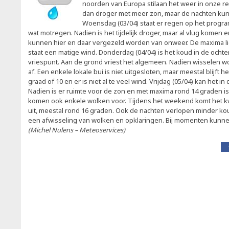
noorden van Europa stilaan het weer in onze r
dan droger met meer zon, maar de nachten kun
Woensdag (03/04) staat er regen op het progra
wat motregen. Nadien is het tijdelijk droger, maar al vlug komen 
kunnen hier en daar vergezeld worden van onweer. De maxima l
staat een matige wind. Donderdag (04/04) is het koud in de ocht
vriespunt. Aan de grond vriest het algemeen. Nadien wisselen w
af. Een enkele lokale bui is niet uitgesloten, maar meestal blijft 
graad of 10 en er is niet al te veel wind. Vrijdag (05/04) kan het in
Nadien is er ruimte voor de zon en met maxima rond 14 graden is
komen ook enkele wolken voor. Tijdens het weekend komt het 
uit, meestal rond 16 graden. Ook de nachten verlopen minder koud
een afwisseling van wolken en opklaringen. Bij momenten kunn
(Michel Nulens – Meteoservices)