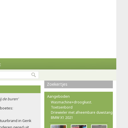
t
Zoekertjes
Aangeboden
ij de buren'
Wasmachine+droogkast.
Toetsenbord
rboetes:
Driewieler met afneembare duwstang
BMW X1 2021
atuurbrand in Genk
nderen gered uit