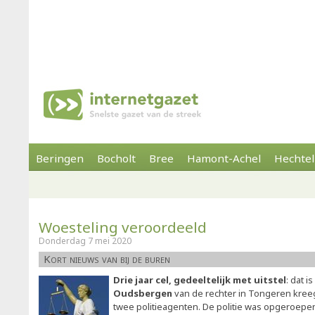
Beringen
Bocholt
Bree
Hamont-Achel
Hechtel
Woesteling veroordeeld
Donderdag 7 mei 2020
Kort nieuws van bij de buren
Drie jaar cel, gedeeltelijk met uitstel
: dat i
Oudsbergen
van de rechter in Tongeren kree
twee politieagenten. De politie was opgeroep