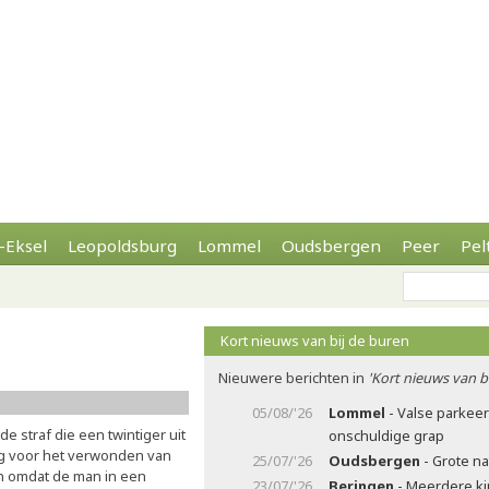
-Eksel
Leopoldsburg
Lommel
Oudsbergen
Peer
Pel
Kort nieuws van bij de buren
Nieuwere berichten in
'Kort nieuws van b
05/08/'26
Lommel
- Valse parkee
s de straf die een twintiger uit
onschuldige grap
g voor het verwonden van
25/07/'26
Oudsbergen
- Grote n
en omdat de man in een
23/07/'26
Beringen
- Meerdere ki