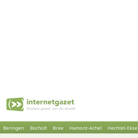
Beringen
Bocholt
Bree
Hamont-Achel
Hechtel-Ekse