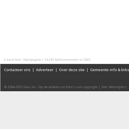
U bent hier:
Startpagina
»
10.243 faillissementen in 2023
Contacteer ons
|
Adverteer
|
Over deze site
|
Gemeente-info & link
© 2004-2013
Faes nv
-
Op de artikels en foto’s rust copyright
|
Site: Webstylers