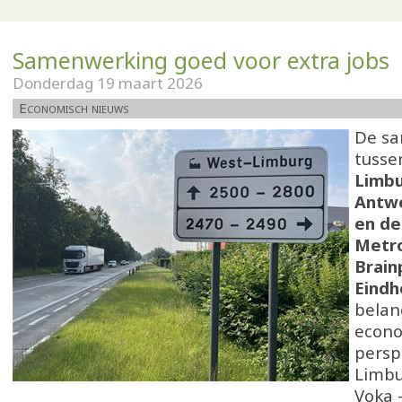
Samenwerking goed voor extra jobs
Donderdag 19 maart 2026
Economisch nieuws
De s
tusse
Limbu
Antw
en de
Metr
Brain
Eind
belan
econ
persp
Limbu
Voka 