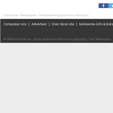
U bent hier:
Startpagina
»
Samenwerking goed voor extra jobs
Contacteer ons
|
Adverteer
|
Over deze site
|
Gemeente-info & link
© 2004-2013
Faes nv
-
Op de artikels en foto’s rust copyright
|
Site: Webstylers