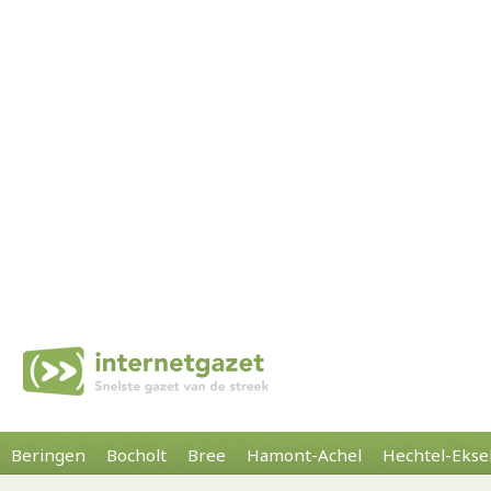
Beringen
Bocholt
Bree
Hamont-Achel
Hechtel-Ekse