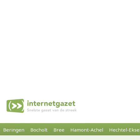
Beringen
Bocholt
Bree
Hamont-Achel
Hechtel-Ekse