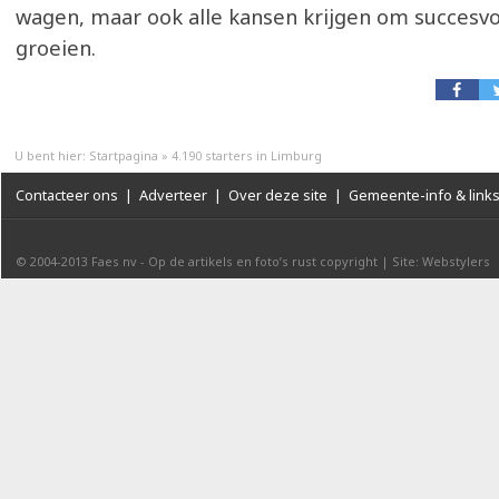
wagen, maar ook alle kansen krijgen om succesvo
groeien.
U bent hier:
Startpagina
»
4.190 starters in Limburg
Contacteer ons
|
Adverteer
|
Over deze site
|
Gemeente-info & link
© 2004-2013
Faes nv
-
Op de artikels en foto’s rust copyright
|
Site: Webstylers