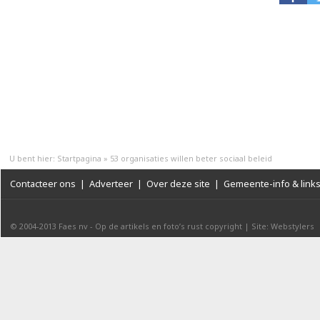
U bent hier:
Startpagina
»
53 organisaties willen beter sociaal beleid
Contacteer ons
|
Adverteer
|
Over deze site
|
Gemeente-info & link
© 2004-2013
Faes nv
-
Op de artikels en foto’s rust copyright
|
Site: Webstylers