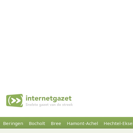
Beringen
Bocholt
Bree
Hamont-Achel
Hechtel-Ekse