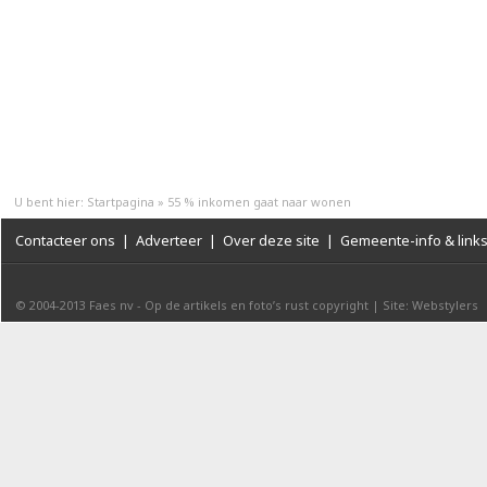
U bent hier:
Startpagina
»
55 % inkomen gaat naar wonen
Contacteer ons
|
Adverteer
|
Over deze site
|
Gemeente-info & link
© 2004-2013
Faes nv
-
Op de artikels en foto’s rust copyright
|
Site: Webstylers