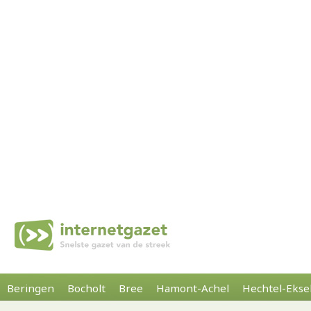
Beringen
Bocholt
Bree
Hamont-Achel
Hechtel-Ekse