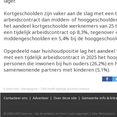
lager.
Kortgeschoolden zijn vaker aan de slag met een ti
arbeidscontract dan midden- of hooggeschoolden.
het aandeel kortgeschoolde werknemers van 25 t
een tijdelijk arbeidscontract op 8,3%, tegenover 
middengeschoolden en 5,4% bij de hooggeschoo
Opgedeeld naar huishoudpositie lag het aandee
met een tijdelijk arbeidscontract in 2025 het hoog
personen die inwonen bij hun ouders (26,2%) en he
samenwonende partners met kinderen (5,1%).
U bent hier:
Startpagina
»
7,8% heeft tijdelijk arbeidscontract
Contacteer ons
|
Adverteer
|
Over deze site
|
Gemeente-info & link
© 2004-2013
Faes nv
-
Op de artikels en foto’s rust copyright
|
Site: Webstylers