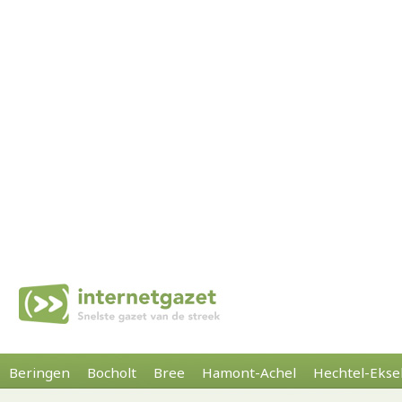
Beringen
Bocholt
Bree
Hamont-Achel
Hechtel-Ekse