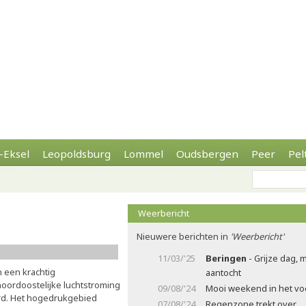
-Eksel
Leopoldsburg
Lommel
Oudsbergen
Peer
Pel
Weerbericht
Nieuwere berichten in
'Weerbericht'
11/03/'25
Beringen
- Grijze dag, 
 een krachtig
aantocht
oordoostelijke luchtstroming
09/08/'24
Mooi weekend in het voo
urd. Het hogedrukgebied
07/08/'24
Regenzone trekt over