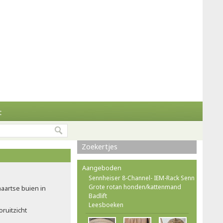
t
Zoekertjes
Aangeboden
Sennheiser 8-Channel- IEM-Rack Senn
Grote rotan honden/kattenmand
maartse buien in
Badlift
Leesboeken
ruitzicht