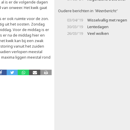
al is er de volgende dagen
d van onweer. Het kwik gaat
Oudere berichten in
'Weerbericht'
s er ook ruimte voor de zon.
03/04/'19
Wisselvallig met regen
ig uit het oosten. Zondag
30/03/'19
Lentedagen
middag. Voor de middag is er
26/03/'19
Veel wolken
is er na de middag hier en
het kwik kan bij een zwak
 storing vanuit het zuiden
 nadien verlopen meestal
e maxima liggen meestal rond