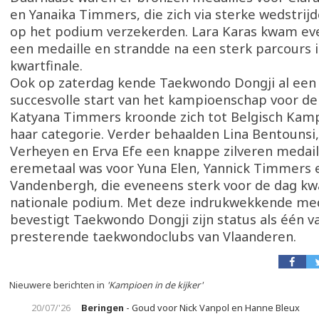
en Yanaika Timmers, die zich via sterke wedstrij
op het podium verzekerden. Lara Karas kwam eve
een medaille en strandde na een sterk parcours 
kwartfinale.
Ook op zaterdag kende Taekwondo Dongji al een 
succesvolle start van het kampioenschap voor de 
Katyana Timmers kroonde zich tot Belgisch Kamp
haar categorie. Verder behaalden Lina Bentounsi
Verheyen en Erva Efe een knappe zilveren medail
eremetaal was voor Yuna Elen, Yannick Timmers
Vandenbergh, die eveneens sterk voor de dag k
nationale podium. Met deze indrukwekkende med
bevestigt Taekwondo Dongji zijn status als één v
presterende taekwondoclubs van Vlaanderen.
Nieuwere berichten in
'Kampioen in de kijker'
20/07/'26
Beringen
- Goud voor Nick Vanpol en Hanne Bleux