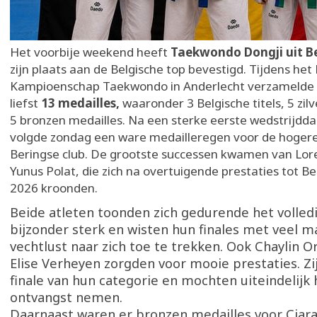
Het voorbije weekend heeft
Taekwondo Dongji uit B
zijn plaats aan de Belgische top bevestigd. Tijdens het 
Kampioenschap Taekwondo in Anderlecht verzamelde 
liefst
13 medailles,
waaronder 3 Belgische titels, 5 zil
5 bronzen medailles. Na een sterke eerste wedstrijdd
volgde zondag een ware medailleregen voor de hogere
Beringse club. De grootste successen kwamen van Lor
Yunus Polat, die zich na overtuigende prestaties tot B
2026 kroonden.
Beide atleten toonden zich gedurende het volled
bijzonder sterk en wisten hun finales met veel ma
vechtlust naar zich toe te trekken. Ook Chaylin 
Elise Verheyen zorgden voor mooie prestaties. Zi
finale van hun categorie en mochten uiteindelijk h
ontvangst nemen.
Daarnaast waren er bronzen medailles voor Ciar