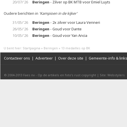
20/07/'26
Beringen
- Zilver op BK MTB voor Emiel Luyts
Oudere berichten in
'Kampioen in de kijker'
31/05/'26
Beringen
- 2x zilver voor Laura Venneri
26/05/'26
Beringen
- Goud voor Dante
10/05/'26
Beringen
- Goud voor Yan Ancia
U bent hier:
Startpagina
»
Beringen
»
13 medailles op BK
Contacteer ons
|
Adverteer
|
Over deze site
|
Gemeente-info & link
© 2004-2013
Faes nv
-
Op de artikels en foto’s rust copyright
|
Site: Webstylers