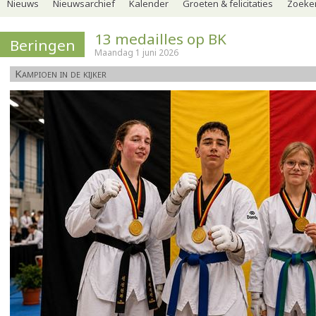
Nieuws
Nieuwsarchief
Kalender
Groeten & felicitaties
Zoeker
13 medailles op BK
Beringen
Maandag 1 juni 2026
Kampioen in de kijker