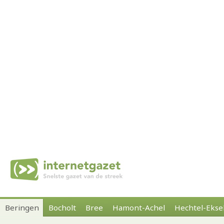
Beringen
Bocholt
Bree
Hamont-Achel
Hechtel-Ekse