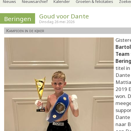
Nieuws
Nieuwsarchief
Kalender
Groeten & felicitaties
Zoeker
Goud voor Dante
Beringen
Dinsdag 26 mei 2026
Kampioen in de kijker
Giste
Bartol
Team f
Berin
titel i
Dante 
Mattia
2019 E
won. D
meege
suppor
Dante 
naar B