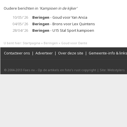
Oudere berichten in
'Kampioen in de kijker'
10/05/'26
Beringen
- Goud voor Yan Ancia
04/05/'26
Beringen
- Brons voor Lex Quintens
28/04/'26
Beringen
- U15 Stal Sport kampioen
U bent hier:
Startpagina
»
Beringen
»
Goud voor Dante
Contacteer ons
|
Adverteer
|
Over deze site
|
Gemeente-info & link
© 2004-2013
Faes nv
-
Op de artikels en foto’s rust copyright
|
Site: Webstylers