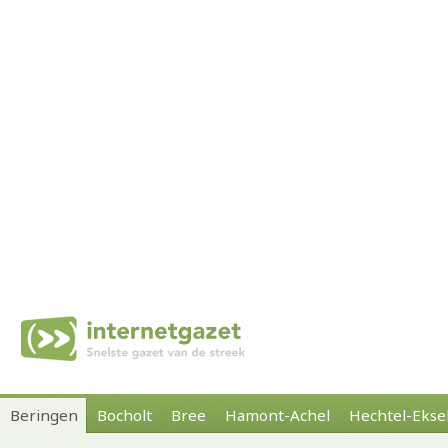
Beringen
Bocholt
Bree
Hamont-Achel
Hechtel-Ekse