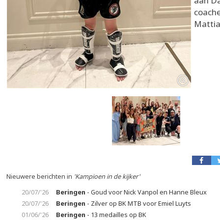
aan Da
coache
Matti
Nieuwere berichten in
'Kampioen in de kijker'
20/07/'26
Beringen
- Goud voor Nick Vanpol en Hanne Bleux
20/07/'26
Beringen
- Zilver op BK MTB voor Emiel Luyts
01/06/'26
Beringen
- 13 medailles op BK