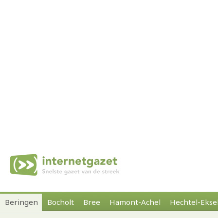
Beringen
Bocholt
Bree
Hamont-Achel
Hechtel-Ekse