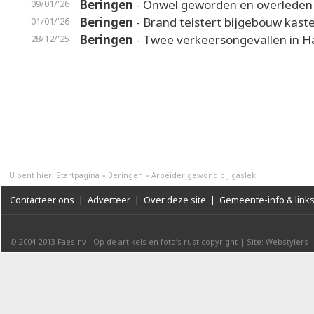
Beringen
- Onwel geworden en overleden
09/01/'26
Beringen
- Brand teistert bijgebouw kaste
01/01/'26
Beringen
- Twee verkeersongevallen in 
28/12/'25
U bent hier:
Startpagina
»
Beringen
»
Arbeider gewond bij gaslek
Contacteer ons
|
Adverteer
|
Over deze site
|
Gemeente-info & link
© 2004-2013
Faes nv
-
Op de artikels en foto’s rust copyright
|
Site: Webstylers