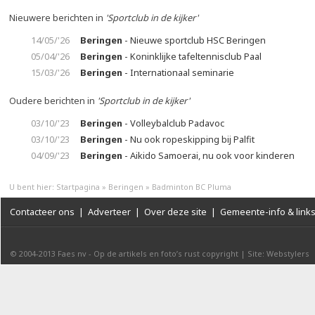
Nieuwere berichten in
'Sportclub in de kijker'
14/05/'26
Beringen
- Nieuwe sportclub HSC Beringen
05/04/'26
Beringen
- Koninklijke tafeltennisclub Paal
15/03/'26
Beringen
- Internationaal seminarie
Oudere berichten in
'Sportclub in de kijker'
03/10/'23
Beringen
- Volleybalclub Padavoc
03/10/'23
Beringen
- Nu ook ropeskipping bij Palfit
04/09/'23
Beringen
- Aikido Samoerai, nu ook voor kinderen
U bent hier:
Startpagina
»
Beringen
»
Badminton BC Pluma
Contacteer ons
|
Adverteer
|
Over deze site
|
Gemeente-info & link
© 2004-2013
Faes nv
-
Op de artikels en foto’s rust copyright
|
Site: Webstylers