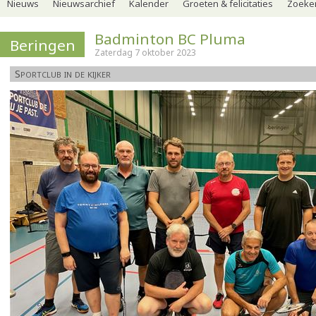
Nieuws
Nieuwsarchief
Kalender
Groeten & felicitaties
Zoeker
Badminton BC Pluma
Beringen
Zaterdag 7 oktober 2023
Sportclub in de kijker