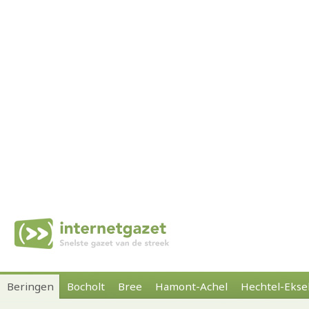
Beringen
Bocholt
Bree
Hamont-Achel
Hechtel-Ekse