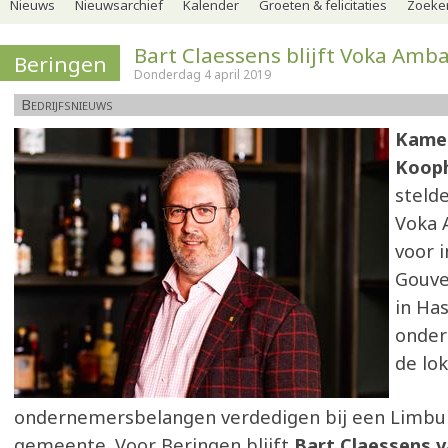
Nieuws
Nieuwsarchief
Kalender
Groeten & felicitaties
Zoeker
Bart Claessens blijft Voka Amb
Beringen
Donderdag 4 april 2019
Bedrijfsnieuws
Kame
Kooph
steld
Voka 
voor i
Gouve
in Has
onder
de lok
ondernemersbelangen verdedigen bij een Limbur
gemeente. Voor Beringen blijft
Bart Claessens v