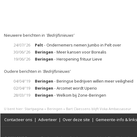
Nieuwere berichten in
'Bedrijfsnieuws'
24/07/'26
Pelt
- Ondernemers nemen Jumbo in Pelt over
30/06/'26
Beringen
- Meer kansen voor Borealis
19/06/'26
Beringen
- Heropening frituur Lieve
Oudere berichten in
'Bedrijfsnieuws'
04/04/'19
Beringen
- Beringse bedrijven willen meer veiligheid
02/04/'19
Beringen
- Arcomet wordt Uperio
28/03/'19
Beringen
- Welkom bij Zone-Beringen
U bent hier:
Startpagina
»
Beringen
»
Bart Claessens blijft Voka Ambassaseur
Contacteer ons
|
Adverteer
|
Over deze site
|
Gemeente-info & link