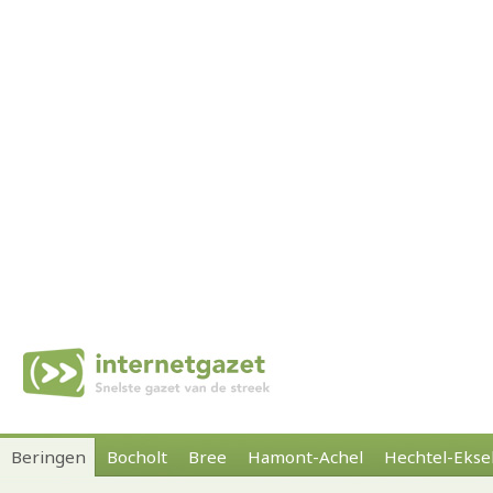
Beringen
Bocholt
Bree
Hamont-Achel
Hechtel-Ekse