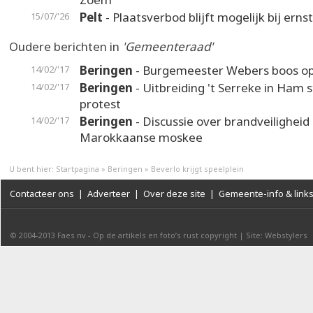
Pelt
- Plaatsverbod blijft mogelijk bij erns
15/07/'26
Oudere berichten in
'Gemeenteraad'
Beringen
- Burgemeester Webers boos o
14/02/'17
Beringen
- Uitbreiding 't Serreke in Ham s
14/02/'17
protest
Beringen
- Discussie over brandveiligheid
14/02/'17
Marokkaanse moskee
U bent hier:
Startpagina
»
Beringen
»
Beverlo krijgt speelplein
Contacteer ons
|
Adverteer
|
Over deze site
|
Gemeente-info & link
© 2004-2013
Faes nv
-
Op de artikels en foto’s rust copyright
|
Site: Webstylers