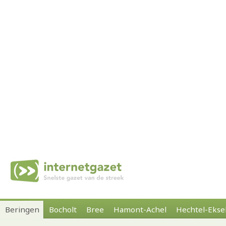
Beringen
Bocholt
Bree
Hamont-Achel
Hechtel-Ekse