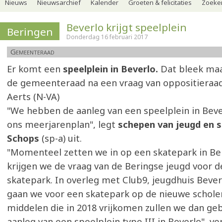
Nieuws
Nieuwsarchief
Kalender
Groeten & felicitaties
Zoeker
Beverlo krijgt speelplein
Beringen
Donderdag 16 februari 2017
Gemeenteraad
Er komt een
speelplein in Beverlo.
Dat bleek ma
de gemeenteraad na een vraag van oppositieraad
Aerts (N-VA)
"We hebben de aanleg van een speelplein in Beve
ons meerjarenplan", legt
schepen van jeugd en 
Schops
(sp-a) uit.
"Momenteel zetten we in op een skatepark in Ber
krijgen we de vraag van de Beringse jeugd voor d
skatepark. In overleg met Club9, jeugdhuis Bever
gaan we voor een skatepark op de nieuwe schol
middelen die in 2018 vrijkomen zullen we dan ge
aanleg van een speelplein type III in Beverlo", ver