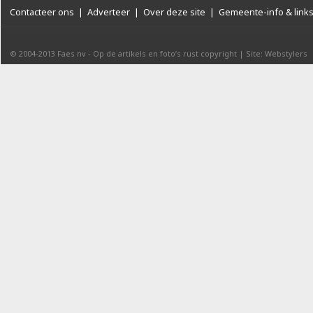
Contacteer ons
|
Adverteer
|
Over deze site
|
Gemeente-info & link
© 2004-2013
Faes nv
-
Op de artikels en foto’s rust copyright
|
Site: Webstylers