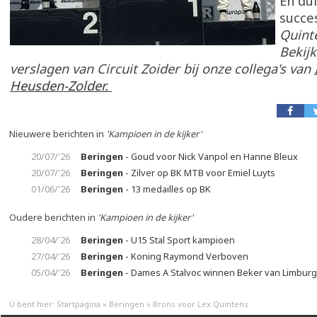
En du
succe
Quint
Bekijk
verslagen van Circuit Zoider bij onze collega's van
Heusden-Zolder.
Nieuwere berichten in
'Kampioen in de kijker'
20/07/'26
Beringen
- Goud voor Nick Vanpol en Hanne Bleux
20/07/'26
Beringen
- Zilver op BK MTB voor Emiel Luyts
01/06/'26
Beringen
- 13 medailles op BK
Oudere berichten in
'Kampioen in de kijker'
28/04/'26
Beringen
- U15 Stal Sport kampioen
27/04/'26
Beringen
- Koning Raymond Verboven
05/04/'26
Beringen
- Dames A Stalvoc winnen Beker van Limburg
U bent hier:
Startpagina
»
Beringen
»
Brons voor Lex Quintens