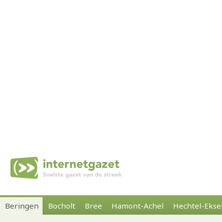
Beringen
Bocholt
Bree
Hamont-Achel
Hechtel-Ekse