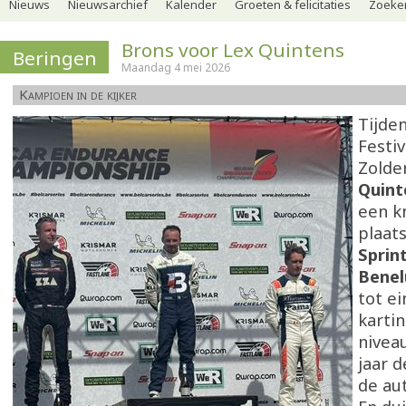
Nieuws
Nieuwsarchief
Kalender
Groeten & felicitaties
Zoeker
Brons voor Lex Quintens
Beringen
Maandag 4 mei 2026
Kampioen in de kijker
Tijde
Festiv
Zolde
Quint
een k
plaats
Sprin
Benel
tot ei
karti
nivea
jaar 
de au