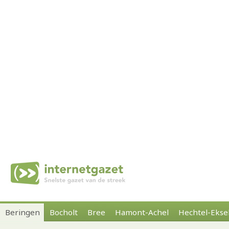
Beringen
Bocholt
Bree
Hamont-Achel
Hechtel-Ekse