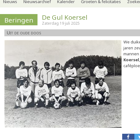
Nieuws
Nieuwsarchief
Kalender
Groeten & felicitaties
Zoeker
De Gul Koersel
Beringen
Zaterdag 19 juli 2025
Uit de oude doos
We duike
jaren ze
mannen
Koersel
caféploe