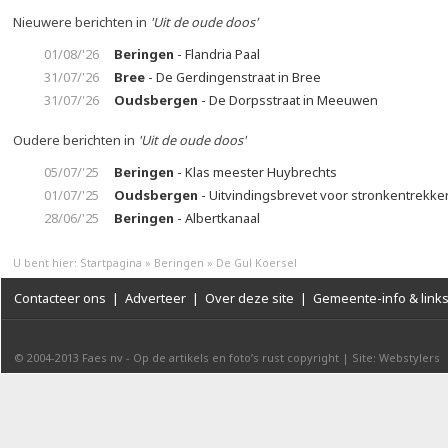
Nieuwere berichten in
'Uit de oude doos'
01/08/'26
Beringen
- Flandria Paal
31/07/'26
Bree
- De Gerdingenstraat in Bree
31/07/'26
Oudsbergen
- De Dorpsstraat in Meeuwen
Oudere berichten in
'Uit de oude doos'
05/07/'25
Beringen
- Klas meester Huybrechts
01/07/'25
Oudsbergen
- Uitvindingsbrevet voor stronkentrekke
28/06/'25
Beringen
- Albertkanaal
U bent hier:
Startpagina
»
Beringen
»
De Gul Koersel
Contacteer ons
|
Adverteer
|
Over deze site
|
Gemeente-info & link
© 2004-2013
Faes nv
-
Op de artikels en foto’s rust copyright
|
Site: Webstylers