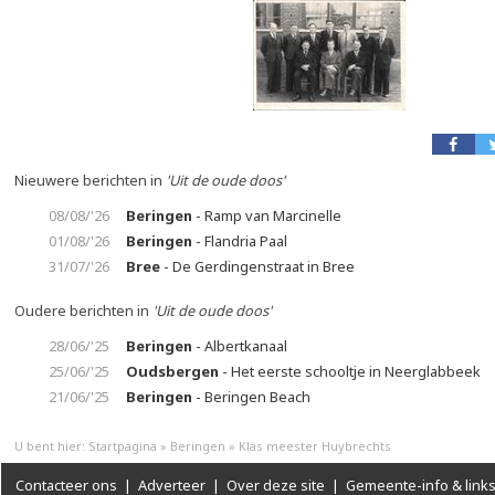
Nieuwere berichten in
'Uit de oude doos'
08/08/'26
Beringen
- Ramp van Marcinelle
01/08/'26
Beringen
- Flandria Paal
31/07/'26
Bree
- De Gerdingenstraat in Bree
Oudere berichten in
'Uit de oude doos'
28/06/'25
Beringen
- Albertkanaal
25/06/'25
Oudsbergen
- Het eerste schooltje in Neerglabbeek
21/06/'25
Beringen
- Beringen Beach
U bent hier:
Startpagina
»
Beringen
»
Klas meester Huybrechts
Contacteer ons
|
Adverteer
|
Over deze site
|
Gemeente-info & link