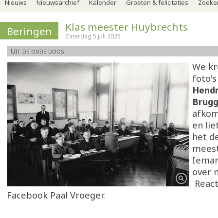
Nieuws
Nieuwsarchief
Kalender
Groeten & felicitaties
Zoeker
Klas meester Huybrechts
Beringen
Zaterdag 5 juli 2025
Uit de oude doos
We kr
foto'
Hendri
Brugg
afkom
en li
het de
meest
Ieman
over 
React
Facebook Paal Vroeger.