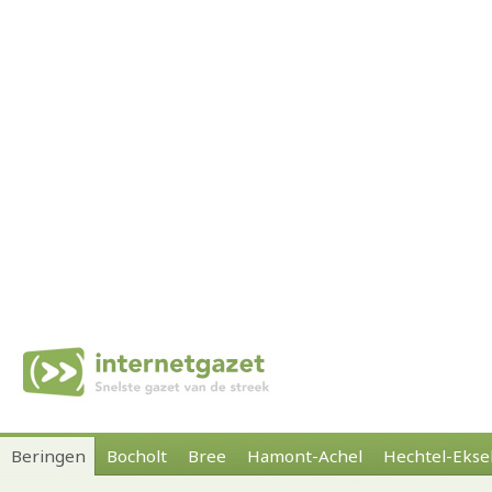
Beringen
Bocholt
Bree
Hamont-Achel
Hechtel-Ekse