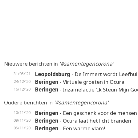
Nieuwere berichten in
'#samentegencorona'
Leopoldsburg
- De Immert wordt Leefhui
31/05/'21
Beringen
- Virtuele groeten in Ocura
24/12/'20
Beringen
- Inzamelactie 'Ik Steun Mijn Go
16/12/'20
Oudere berichten in
'#samentegencorona'
Beringen
- Een geschenk voor de mensen 
10/11/'20
Beringen
- Ocura laat het licht branden
09/11/'20
Beringen
- Een warme vlam!
05/11/'20