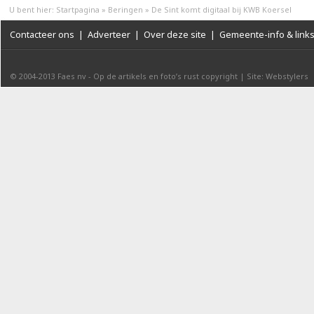
U bent hier:
Startpagina
»
Beringen
»
De Sint komt digitaal bij KWB Koersel
Contacteer ons
|
Adverteer
|
Over deze site
|
Gemeente-info & link
© 2004-2013
Faes nv
-
Op de artikels en foto’s rust copyright
|
Site: Webstylers