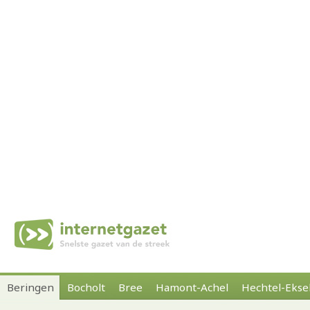
Beringen
Bocholt
Bree
Hamont-Achel
Hechtel-Ekse