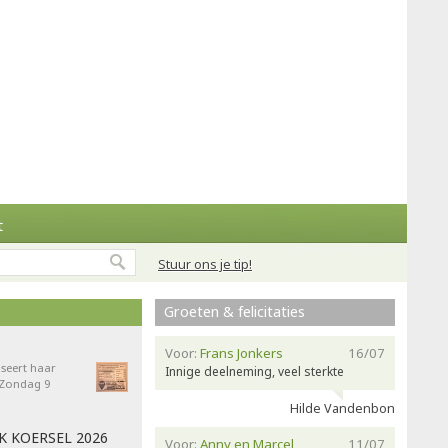
t
Stuur ons je tip!
Groeten & felicitaties
Voor:
Frans Jonkers
16/07
seert haar
Innige deelneming, veel sterkte
- Zondag 9
Hilde Vandenbon
AK KOERSEL 2026
Voor:
Anny en Marcel
11/07