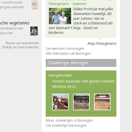
n rond Koersel.
Steegmans - Saenen
rijzen winnen!
Dikke Proficiat met jullie
diamanten huwelijk, 60
jaar samen, net zo
sche vegetaties
sterk en schitterend als
een diamant !! Anja - Geert en
rte Beek is een
kinderen.
ropa met
Plaats uw evenement
Anja Steegmans
Bekijk de hele kalender
Uw wensen toevoegen
Alle felicitaties uit Beringen
Zoekertjes Beringen
Aangeboden
Houten staander met glazen sierkom
Mobiele Airco
Meer zoekertjes in Beringen
Uw zoekertje toevoegen