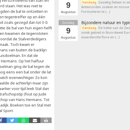
g verschroeiend van start en
Vandaag
Gezellig fietsen in e
9
d staan. Het was niet te
Antwoorden zoeken en mooie p
den de bal te ontzetten in
Formulieren te (…)
Augustus
een tegentreffer op en één
nd zoals gezegd dan tot 3-0.
Bijzondere natuur en typi
Zondag
tte de bal van hun eigen helft
Vandaag
De Vallei van de Zwa
9
uniek gebied in Noordwest Eu
 toen kwamen de tegenstoten
waardevolle flora en (…)
Augustus
 doordat de Stalverdedigers
e maak. Toch kwam er
ans van buiten de backlijn
uisdoelman. En dat de
 Hermans. Op het halfuur
doelman ging de bal tegen de
nog eens een bal onder de lat
 match evenwichtiger. Zo kon
alde de achterlijn maar zijn
rtier voor tijd leek Stal dan
rafschopstip (fout op Jude
fschop van Hans Hermans. Tot
adijk. Boeken toe en Stal met
l Sport.