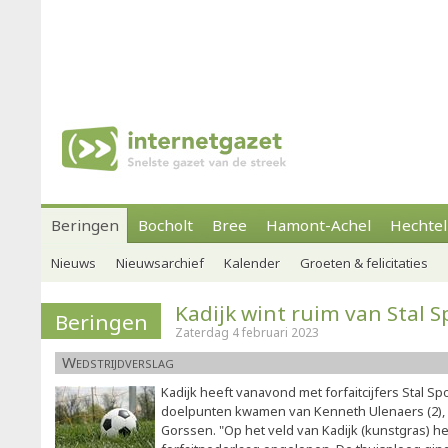
Beringen
Bocholt
Bree
Hamont-Achel
Hechtel
Nieuws
Nieuwsarchief
Kalender
Groeten & felicitaties
Kadijk wint ruim van Stal S
Beringen
Zaterdag 4 februari 2023
Wedstrijdverslag
Kadijk heeft vanavond met forfaitcijfers Stal Sp
doelpunten kwamen van Kenneth Ulenaers (2), S
Gorssen. "Op het veld van Kadijk (kunstgras) h