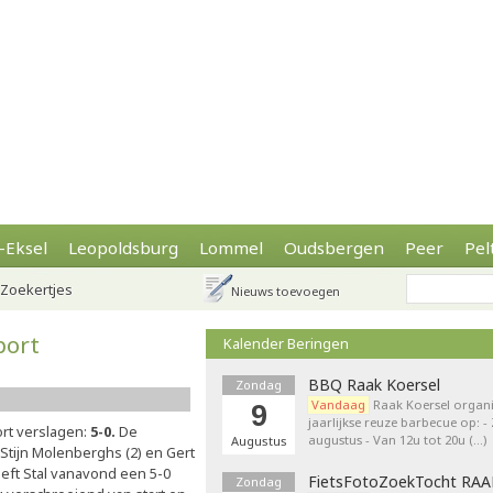
-Eksel
Leopoldsburg
Lommel
Oudsbergen
Peer
Pel
Zoekertjes
Nieuws toevoegen
port
Kalender Beringen
BBQ Raak Koersel
Zondag
Vandaag
Raak Koersel organi
9
jaarlijkse reuze barbecue op: 
ort verslagen:
5-0.
De
augustus - Van 12u tot 20u (…)
Augustus
tijn Molenberghs (2) en Gert
eeft Stal vanavond een 5-0
FietsFotoZoekTocht RA
Zondag