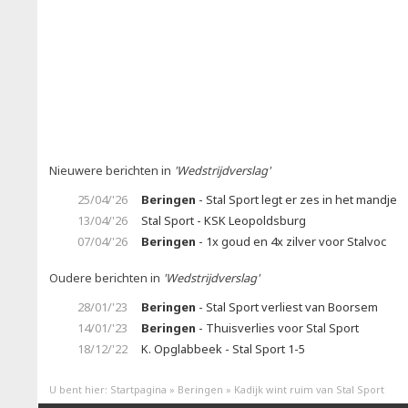
Nieuwere berichten in
'Wedstrijdverslag'
25/04/'26
Beringen
- Stal Sport legt er zes in het mandje
13/04/'26
Stal Sport - KSK Leopoldsburg
07/04/'26
Beringen
- 1x goud en 4x zilver voor Stalvoc
Oudere berichten in
'Wedstrijdverslag'
28/01/'23
Beringen
- Stal Sport verliest van Boorsem
14/01/'23
Beringen
- Thuisverlies voor Stal Sport
18/12/'22
K. Opglabbeek - Stal Sport 1-5
U bent hier:
Startpagina
»
Beringen
»
Kadijk wint ruim van Stal Sport