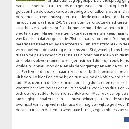
forfaitnederlaag opgelopen. De thuisploeg gin
had na amper 8 minuten reeds een geruststellende 3-0 op het bor
geloven hoe de bezoekende verdedigers er telkens weer in slaag
de voeten van een thuisspeler. In de derde minuut leverde dat 
minuut later was het al 2-0. Na 8 minuten vergrootte de achtersta
Uitzichtloze situatie voor Stal dat met de moed der wanhoop trach
weg te krijgen. Na een kwartier lukte dat een eerste keer, maar
van Kadijk en dat zorgde in de 25ste minuut voor een 4-0 stand,
meermaals balverlies leden achteraan. Een afstraffing leek in d
warempel voor de rust nog een kans voor Stal, waarbij Hans Herm
tussen de palen schoot, maar helaas binnen het bereik van de th
bezoekers bleven komen werd geïllustreerd door opnieuw Hans
knalde hij opnieuw op doel en via de vingertoppen van de thuis
lat. Pech voor de rode lantaarn. Maar ook de Staldoelman moest 
uit halen. Zo bleef de stand bij de rust 4-0. Na de koffie werd de
Jude Mozu zich in de 53ste minuut prachtig doorzetten op links, ha
voorzet bereikte helaas geen Stalaanvaller. Weg kans dus. Een kwa
toch een eerredder te kunnen aantekenen. Maar ook vanop de st
Mozu) ging de bal er niet in. De thuisdoelman pareerde de stra
overmaat van ramp viel in slotfase dan nog een vijfde goal voor K
de staart tussen de benen weer naar huis.", zegt Vanhees van Sta