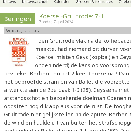
Nieuws
Nieuwsarchief
Kalender
Groeten & felicitaties
Zoeker
Koersel-Gruitrode: 7-1
Beringen
Zondag 7 april 2024
Wedstrijdverslag
Toen Gruitrode vlak na de koffiepauze
maakte, had niemand dit durven voor
Koersel misten Geys (kopbal) en Ceys
ongehinderd) de kans op voorsprong
bezoeker Berben hen dat 2 keer tereke na..! Dan
het beproefde stramien van Ballet die voorzette 
afwerkte aan de 2de paal: 1-0 (28’). Ceyssens met 
afstandsschot en bezoekende doelman Coenen me
oogstten nog dik applaus voor de rust. De toogh
Gruitrode niet gelijkstellen na de apuze. Berben 
de wind en haalde uit van buiten het strafschopg
bediende dan Ballet die voor 2-1 zorgde (53’). Da