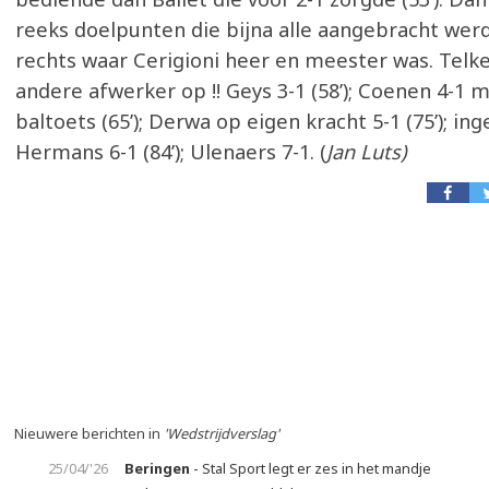
reeks doelpunten die bijna alle aangebracht wer
rechts waar Cerigioni heer en meester was. Telk
andere afwerker op !! Geys 3-1 (58’); Coenen 4-1 
baltoets (65’); Derwa op eigen kracht 5-1 (75’); i
Hermans 6-1 (84’); Ulenaers 7-1. (
Jan Luts)
Nieuwere berichten in
'Wedstrijdverslag'
25/04/'26
Beringen
- Stal Sport legt er zes in het mandje