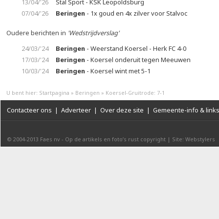
13/04/'26
Stal Sport - KSK Leopoldsburg
07/04/'26
Beringen
- 1x goud en 4x zilver voor Stalvoc
Oudere berichten in
'Wedstrijdverslag'
24/03/'24
Beringen
- Weerstand Koersel - Herk FC 4-0
17/03/'24
Beringen
- Koersel onderuit tegen Meeuwen
10/03/'24
Beringen
- Koersel wint met 5-1
U bent hier:
Startpagina
»
Beringen
»
Koersel-Gruitrode: 7-1
Contacteer ons
|
Adverteer
|
Over deze site
|
Gemeente-info & link
© 2004-2013
Faes nv
-
Op de artikels en foto’s rust copyright
|
Site: Webstylers