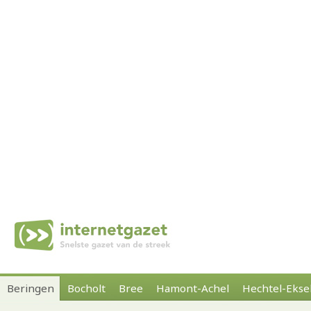
Beringen
Bocholt
Bree
Hamont-Achel
Hechtel-Ekse