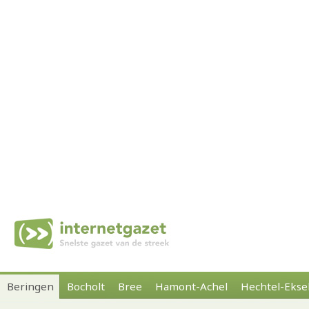
Beringen
Bocholt
Bree
Hamont-Achel
Hechtel-Ekse