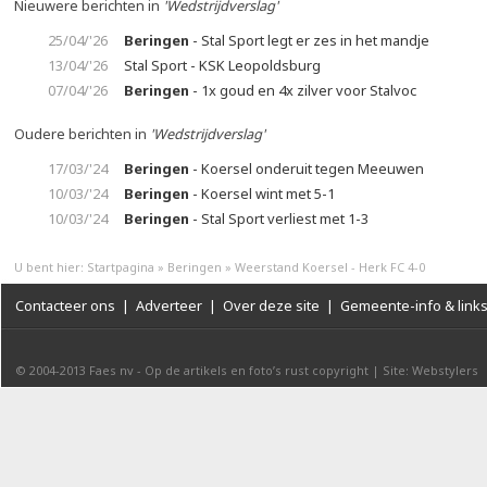
Nieuwere berichten in
'Wedstrijdverslag'
25/04/'26
Beringen
- Stal Sport legt er zes in het mandje
13/04/'26
Stal Sport - KSK Leopoldsburg
07/04/'26
Beringen
- 1x goud en 4x zilver voor Stalvoc
Oudere berichten in
'Wedstrijdverslag'
17/03/'24
Beringen
- Koersel onderuit tegen Meeuwen
10/03/'24
Beringen
- Koersel wint met 5-1
10/03/'24
Beringen
- Stal Sport verliest met 1-3
U bent hier:
Startpagina
»
Beringen
»
Weerstand Koersel - Herk FC 4-0
Contacteer ons
|
Adverteer
|
Over deze site
|
Gemeente-info & link
© 2004-2013
Faes nv
-
Op de artikels en foto’s rust copyright
|
Site: Webstylers