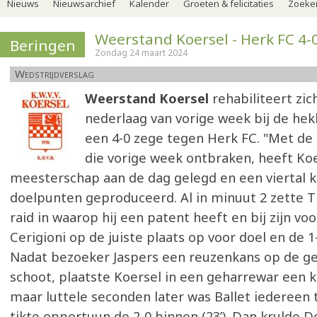
Nieuws
Nieuwsarchief
Kalender
Groeten & felicitaties
Zoeker
Weerstand Koersel - Herk FC 4-
Beringen
Zondag 24 maart 2024
Wedstrijdverslag
Weerstand Koersel
rehabiliteert zic
nederlaag van vorige week bij de he
een 4-0 zege tegen Herk FC. "Met de 
die vorige week ontbraken, heeft Koe
meesterschap aan de dag gelegd en een viertal 
doelpunten geproduceerd. Al in minuut 2 zette T
raid in waarop hij een patent heeft en bij zijn vo
Cerigioni op de juiste plaats op voor doel en de 1
Nadat bezoeker Jaspers een reuzenkans op de ge
schoot, plaatste Koersel in een geharrewar een k
maar luttele seconden later was Ballet iedereen t
tikte opportuun de 2-0 binnen (23’). Dan krulde 