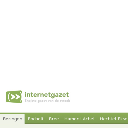
Beringen
Bocholt
Bree
Hamont-Achel
Hechtel-Ekse