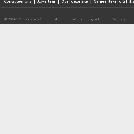
Contacteer ons
|
Adverteer
|
Over deze site
|
Gemeente-info & link
© 2004-2013
Faes nv
-
Op de artikels en foto’s rust copyright
|
Site: Webstylers