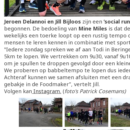
Jeroen Delannoi en Jill Bijloos
zijn een
‘social ru
begonnen. De bedoeling van
Mine Miles
is dat d
wekelijks een toerke loopt op een rustig tempo
mensen te leren kennen in combinatie met spor
"Iedere zondag spreken we af aan Todi in Berin
5km te lopen. We vertrekken om 9u30, vanaf 9u10
om je spullen te droppen gevolgd door een klei
We proberen op babbeltempo te lopen dus ieder
Achteraf kunnen we samen afsluiten met een dra
gebakje in de Foodmaker”, vertelt Jill.
Volgen kan
Instagram.
(
foto's Patrick Cosemans)