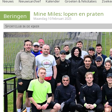
Nieuws
Nieuwsarchief
Kalender
Groeten & felicitaties
Zoeker
Mine Miles: lopen en praten
Beringen
Maandag 10 februari 2025
Sportclub in de kijker