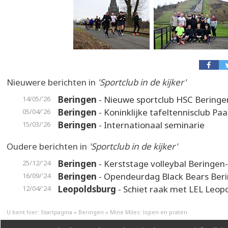
Nieuwere berichten in
'Sportclub in de kijker'
Beringen
- Nieuwe sportclub HSC Beringe
14/05/'26
Beringen
- Koninklijke tafeltennisclub Paa
05/04/'26
Beringen
- Internationaal seminarie
15/03/'26
Oudere berichten in
'Sportclub in de kijker'
Beringen
- Kerststage volleybal Beringen
25/12/'24
Beringen
- Opendeurdag Black Bears Ber
16/09/'24
Leopoldsburg
- Schiet raak met LEL Leop
12/04/'24
U bent hier:
Startpagina
»
Beringen
»
Mine Miles: lopen en praten