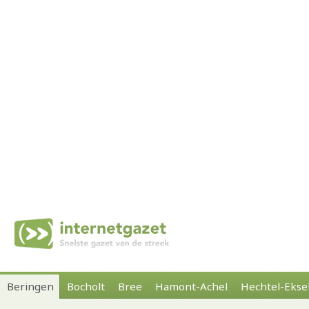
Beringen
Bocholt
Bree
Hamont-Achel
Hechtel-Ekse