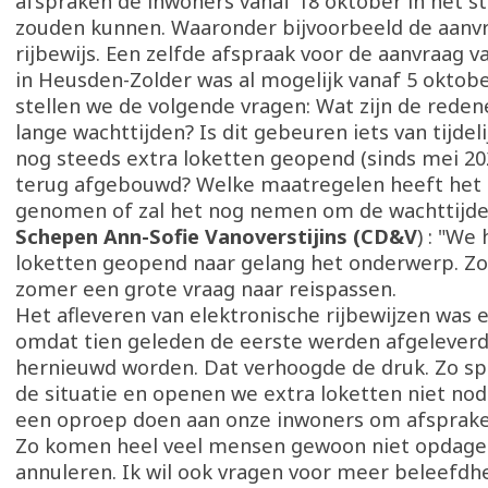
afspraken de inwoners vanaf 18 oktober in het s
zouden kunnen. Waaronder bijvoorbeeld de aanv
rijbewijs. Een zelfde afspraak voor de aanvraag va
in Heusden-Zolder was al mogelijk vanaf 5 oktob
stellen we de volgende vragen: Wat zijn de rede
lange wachttijden? Is dit gebeuren iets van tijdeli
nog steeds extra loketten geopend (sinds mei 202
terug afgebouwd? Welke maatregelen heeft het
genomen of zal het nog nemen om de wachttijde
Schepen Ann-Sofie Vanoverstijins (CD&V
) : "We
loketten geopend naar gelang het onderwerp. Zo 
zomer een grote vraag naar reispassen.
Het afleveren van elektronische rijbewijzen was
omdat tien geleden de eerste werden afgelever
hernieuwd worden. Dat verhoogde de druk. Zo sp
de situatie en openen we extra loketten niet nodi
een oproep doen aan onze inwoners om afspraken
Zo komen heel veel mensen gewoon niet opdage
annuleren. Ik wil ook vragen voor meer beleefdh