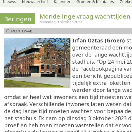
Nieuws
Nieuwsarchief
Kalender
Groeten & felicitaties
Zoeker
Mondelinge vraag wachttijden
Beringen
Maandag 9 oktober 2023
Gemeenteraad
Irfan Oztas (Groen)
st
gemeenteraad een mon
over de lange wachttij
stadhuis. "Op 24 mei 2
de Facebookpagina van
een bericht gepublicee
tijdelijk extra lokette
werden door lange wach
omdat er heel wat inwoners een tijd moesten w
afspraak. Verschillende inwoners laten weten da
de dag lange tijd moeten wachten voor bepaalde
het stadhuis. Ik nam op dinsdag 3 oktober 2023 
proef en heb toen moeten vaststellen dat er voo