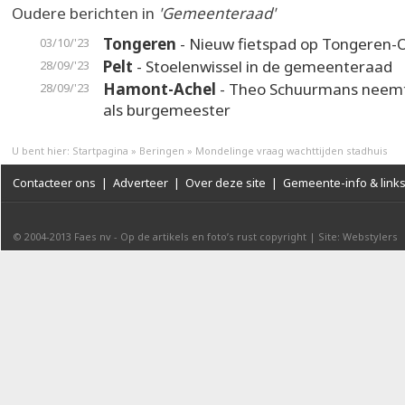
Oudere berichten in
'Gemeenteraad'
Tongeren
- Nieuw fietspad op Tongeren-
03/10/'23
Pelt
- Stoelenwissel in de gemeenteraad
28/09/'23
Hamont-Achel
- Theo Schuurmans neemt
28/09/'23
als burgemeester
U bent hier:
Startpagina
»
Beringen
»
Mondelinge vraag wachttijden stadhuis
Contacteer ons
|
Adverteer
|
Over deze site
|
Gemeente-info & link
© 2004-2013
Faes nv
-
Op de artikels en foto’s rust copyright
|
Site: Webstylers