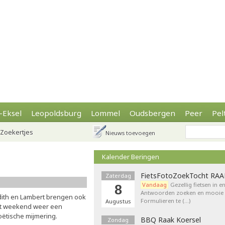
-Eksel
Leopoldsburg
Lommel
Oudsbergen
Peer
Pel
Zoekertjes
Nieuws toevoegen
Kalender Beringen
FietsFotoZoekTocht RA
Zaterdag
Vandaag
Gezellig fietsen in e
8
Antwoorden zoeken en mooie p
dith en Lambert brengen ook
Formulieren te (…)
Augustus
it weekend weer een
oëtische mijmering.
BBQ Raak Koersel
Zondag