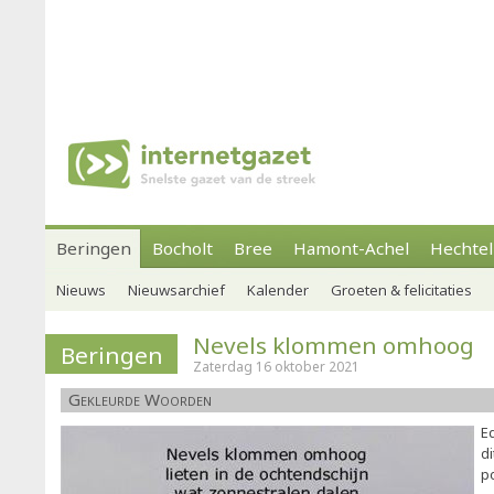
Beringen
Bocholt
Bree
Hamont-Achel
Hechtel
Nieuws
Nieuwsarchief
Kalender
Groeten & felicitaties
Nevels klommen omhoog
Beringen
Zaterdag 16 oktober 2021
Gekleurde Woorden
E
d
p