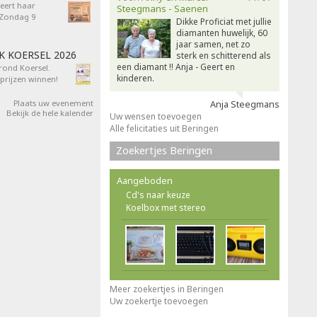
eert haar
Steegmans - Saenen
- Zondag 9
Dikke Proficiat met jullie
diamanten huwelijk, 60
jaar samen, net zo
AK KOERSEL 2026
sterk en schitterend als
een diamant !! Anja - Geert en
 rond Koersel.
kinderen.
rijzen winnen!
Plaats uw evenement
Anja Steegmans
Bekijk de hele kalender
Uw wensen toevoegen
Alle felicitaties uit Beringen
Zoekertjes Beringen
Aangeboden
Cd's naar keuze
Koelbox met stereo
Meer zoekertjes in Beringen
Uw zoekertje toevoegen