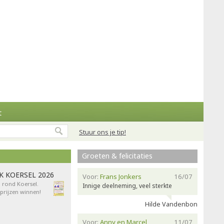
t
Stuur ons je tip!
Groeten & felicitaties
AK KOERSEL 2026
Voor:
Frans Jonkers
16/07
n rond Koersel.
Innige deelneming, veel sterkte
rijzen winnen!
Hilde Vandenbon
Voor:
Anny en Marcel
11/07