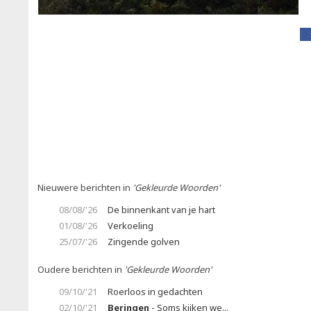
Nieuwere berichten in
'Gekleurde Woorden'
08/08/'26
De binnenkant van je hart
01/08/'26
Verkoeling
25/07/'26
Zingende golven
Oudere berichten in
'Gekleurde Woorden'
09/10/'21
Roerloos in gedachten
02/10/'21
Beringen
- Soms kijken we...