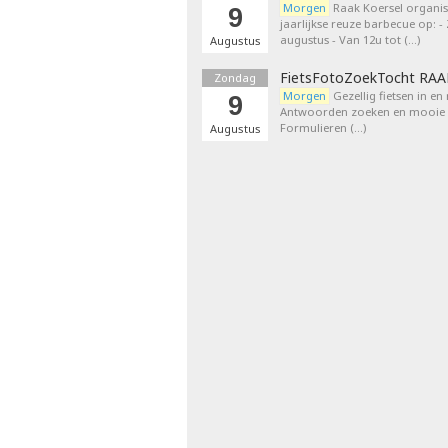
Morgen
Raak Koersel organis
9
jaarlijkse reuze barbecue op: 
augustus - Van 12u tot (…)
Augustus
FietsFotoZoekTocht RA
Zondag
Morgen
Gezellig fietsen in en
9
Antwoorden zoeken en mooie p
Formulieren (…)
Augustus