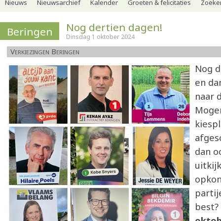
Nieuws
Nieuwsarchief
Kalender
Groeten & felicitaties
Zoeker
Nog dertien dagen!
Beringen
Dinsdag 1 oktober 2024
Verkiezingen Beringen
Nog d
en da
naar 
Mogen
kiespl
afgesc
dan o
uitkij
opkom
parti
best?
oktob