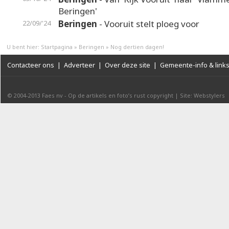
Beringen'
Beringen
- Vooruit stelt ploeg voor
22/09/'24
U bent hier:
Startpagina
»
Beringen
»
Nog dertien dagen!
Contacteer ons
|
Adverteer
|
Over deze site
|
Gemeente-info & link
© 2004-2013
Faes nv
-
Op de artikels en foto’s rust copyright
|
Site: Webstylers