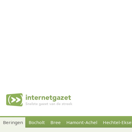
Beringen
Bocholt
Bree
Hamont-Achel
Hechtel-Ekse