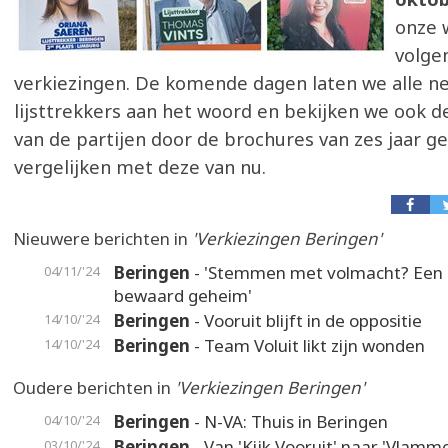
onze 
volge
verkiezingen. De komende dagen laten we alle n
lijsttrekkers aan het woord en bekijken we ook 
van de partijen door de brochures van zes jaar g
vergelijken met deze van nu.
Nieuwere berichten in
'Verkiezingen Beringen'
Beringen
- 'Stemmen met volmacht? Een
04/11/'24
bewaard geheim'
Beringen
- Vooruit blijft in de oppositie
14/10/'24
Beringen
- Team Voluit likt zijn wonden
14/10/'24
Oudere berichten in
'Verkiezingen Beringen'
Beringen
- N-VA: Thuis in Beringen
04/10/'24
Beringen
- Van 'Kijk Vooruit' naar 'Vlamm
03/10/'24