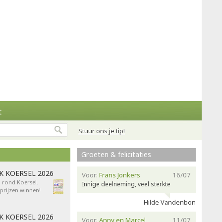
t
Stuur ons je tip!
Groeten & felicitaties
AK KOERSEL 2026
Voor:
Frans Jonkers
16/07
n rond Koersel.
Innige deelneming, veel sterkte
rijzen winnen!
Hilde Vandenbon
AK KOERSEL 2026
Voor:
Anny en Marcel
11/07