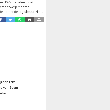
et AWV. Het idee moet
hetsontwerp moeten
e komende legislatuur zijn”,.
groen licht
od van Zoem
erlast