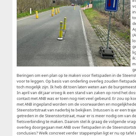
i
vo
i
t
d
A
(
lo
g
l
i
m
ge
Beringen om een plan op te maken voor fietspaden in de Steenst
voor te leggen. Op basis van onderling overleg zouden fietspad
toch mogelijk zijn. Ik heb dit toen laten weten aan de burgemee
In april van dit jaar vroeg ik een stand van zaken op rond het do
contact met ANB was er toen nog niet veel gebeurd. Er zou op ko
met ANB ingepland worden om de voorwaarden en mogelijkheden
Steenstortstraat van naderbij te bekijken. Intussen is er een traj
getreden in de Steenstortstraat, maar er is meer nodig om van de
fietsverbinding te maken. Daarom stel ik graag de volgende vrag
overleg doorgegaan met ANB over fietspaden in de Steenstortstraa
conclusies? Welk concreet verder stappenplan ligt er nu op tafel