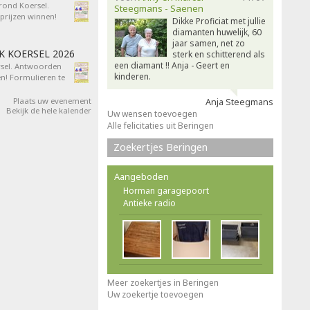
 rond Koersel.
Steegmans - Saenen
rijzen winnen!
Dikke Proficiat met jullie
diamanten huwelijk, 60
jaar samen, net zo
AK KOERSEL 2026
sterk en schitterend als
een diamant !! Anja - Geert en
ersel. Antwoorden
kinderen.
n! Formulieren te
Plaats uw evenement
Anja Steegmans
Bekijk de hele kalender
Uw wensen toevoegen
Alle felicitaties uit Beringen
Zoekertjes Beringen
Aangeboden
Horman garagepoort
Antieke radio
Meer zoekertjes in Beringen
Uw zoekertje toevoegen