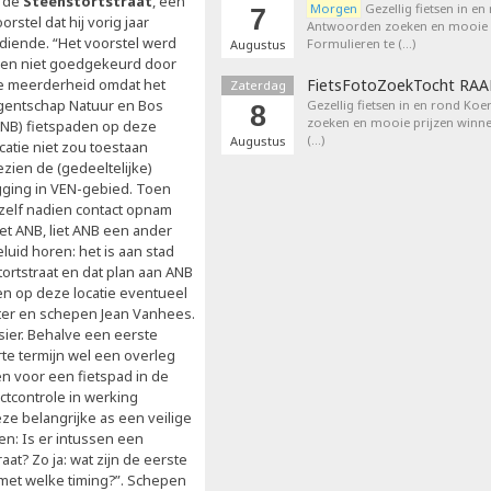
n de
Steenstortstraat
, een
Morgen
Gezellig fietsen in en
7
orstel dat hij vorig jaar
Antwoorden zoeken en mooie p
ndiende. “Het voorstel werd
Formulieren te (…)
Augustus
oen niet goedgekeurd door
e meerderheid omdat het
FietsFotoZoekTocht RA
Zaterdag
gentschap Natuur en Bos
Gezellig fietsen in en rond Ko
8
zoeken en mooie prijzen winne
ANB) fietspaden op deze
(…)
Augustus
catie niet zou toestaan
ezien de (gedeeltelijke)
igging in VEN-gebied. Toen
kzelf nadien contact opnam
et ANB, liet ANB een ander
luid horen: het is aan stad
ortstraat en dat plan aan ANB
en op deze locatie eventueel
ster en schepen Jean Vanhees.
ssier. Behalve een eerste
rte termijn wel een overleg
 voor een fietspad in de
ectcontrole in werking
ze belangrijke as een veilige
en: Is er intussen een
t? Zo ja: wat zijn de eerste
 met welke timing?”. Schepen