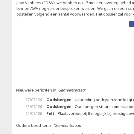
Jean Vanhees (CD&V): we hebben op 17 mei een overleg gehad m
binnen AWV nog verder besproken worden. We gaan nu een sc
opstellen volgend een aantal voorwaarden. Het dossier zal voor d
Nieuwere berichten in
'Gemeenteraad'
17/07/'26
Oudsbergen
- Uitbreiding bedrijvenzone krijgt 
15/07/'26
Oudsbergen
- Oudsbergen steunt zomeraanb
15/07/'26
Pelt
- Plaatsverbod blijft mogelijk bij ernstige ov
Oudere berichten in
'Gemeenteraad'