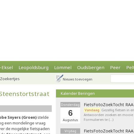
-Eksel
Leopoldsburg
Lommel
Oudsbergen
Peer
Pel
Zoekertjes
Nieuws toevoegen
Steenstortstraat
Kalender Beringen
FietsFotoZoekTocht RA
Donderdag
Vandaag
Gezellig fietsen in e
6
Antwoorden zoeken en mooie p
obe Snyers (Groen)
stelde
Formulieren te (…)
Augustus
og een mondelinge vraag
ver de mogelijke fietspaden
FietsFotoZoekTocht RA
Vrijdag