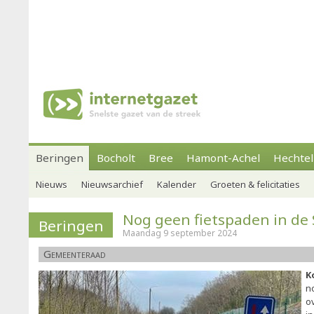
Beringen
Bocholt
Bree
Hamont-Achel
Hechtel
Nieuws
Nieuwsarchief
Kalender
Groeten & felicitaties
Nog geen fietspaden in de 
Beringen
Maandag 9 september 2024
Gemeenteraad
K
n
o