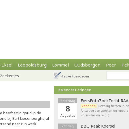
-Eksel
Leopoldsburg
Lommel
Oudsbergen
Peer
Pel
Zoekertjes
Nieuws toevoegen
Kalender Beringen
FietsFotoZoekTocht RA
Zaterdag
Vandaag
Gezellig fietsen in e
8
Antwoorden zoeken en mooie p
e heeft altijd goud in de
Formulieren te (…)
Augustus
ond bij Bart Liesenborghs, al
etsend naar zijn werk.
BBQ Raak Koersel
Zondag