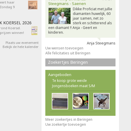
eert haar
Steegmans - Saenen
- Zondag 9
Dikke Proficiat met jullie
diamanten huwelijk, 60
jaar samen, net zo
AK KOERSEL 2026
sterk en schitterend als
een diamant !! Anja - Geert en
 rond Koersel.
kinderen.
rijzen winnen!
Plaats uw evenement
Anja Steegmans
Bekijk de hele kalender
Uw wensen toevoegen
Alle felicitaties uit Beringen
Zoekertjes Beringen
Aangeboden
Te koop grote weide
Jongensboeken maat S/M
Meer zoekertjes in Beringen
Uw zoekertje toevoegen