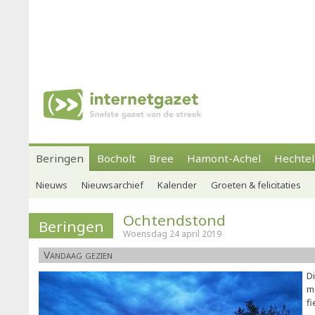
Beringen
Bocholt
Bree
Hamont-Achel
Hechtel
Nieuws
Nieuwsarchief
Kalender
Groeten & felicitaties
Ochtendstond
Beringen
Woensdag 24 april 2019
Vandaag gezien
Di
m
fi