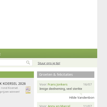
t
Stuur ons je tip!
Groeten & felicitaties
AK KOERSEL 2026
Voor:
Frans Jonkers
16/07
n rond Koersel.
Innige deelneming, veel sterkte
rijzen winnen!
Hilde Vandenbon
Voor:
Anny en Marcel
11/07