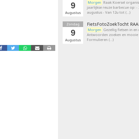
Morgen
Raak Koersel organis
9
jaarlijkse reuze barbecue op: 
augustus - Van 12u tot (…)
Augustus
FietsFotoZoekTocht RA
Zondag
Morgen
Gezellig fietsen in en
9
Antwoorden zoeken en mooie p
Formulieren (…)
Augustus