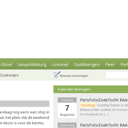
-Eksel
Leopoldsburg
Lommel
Oudsbergen
Peer
Pel
Zoekertjes
Nieuws toevoegen
Kalender Beringen
FietsFotoZoekTocht RA
Vrijdag
Vandaag
Gezellig fietsen in e
7
Antwoorden zoeken en mooie p
andaag nog eens een stop in
Formulieren te (…)
Augustus
al, het plein dat dit weekend
t decor is voor de kermis.
FietsFotoZoekTocht RA
Zaterdag