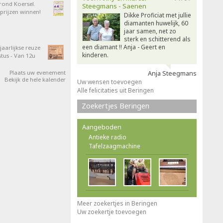
 rond Koersel.
Steegmans - Saenen
rijzen winnen!
Dikke Proficiat met jullie
diamanten huwelijk, 60
jaar samen, net zo
sterk en schitterend als
een diamant !! Anja - Geert en
aarlijkse reuze
kinderen.
tus - Van 12u
Plaats uw evenement
Anja Steegmans
Bekijk de hele kalender
Uw wensen toevoegen
Alle felicitaties uit Beringen
Zoekertjes Beringen
Aangeboden
Antieke radio
Tafelzaagmachine
Meer zoekertjes in Beringen
Uw zoekertje toevoegen