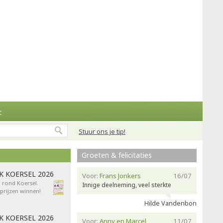
t
Stuur ons je tip!
Groeten & felicitaties
AK KOERSEL 2026
Voor:
Frans Jonkers
16/07
n rond Koersel.
Innige deelneming, veel sterkte
rijzen winnen!
Hilde Vandenbon
AK KOERSEL 2026
Voor:
Anny en Marcel
11/07