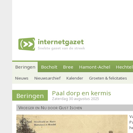
Beringen
Bocholt
Bree
Hamont-Achel
Hechtel
Nieuws
Nieuwsarchief
Kalender
Groeten & felicitaties
Paal dorp en kermis
Beringen
Zaterdag 30 augustus 2025
Vroeger en Nu door Gust Ischen
V
Pa
he