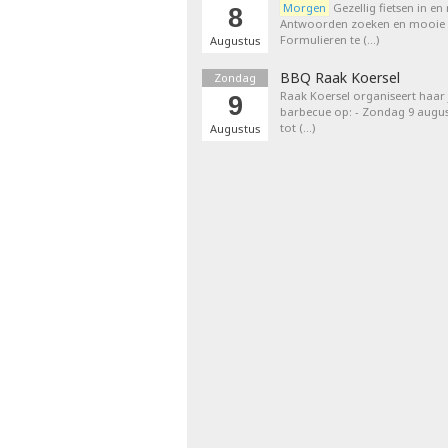
Morgen
Gezellig fietsen in en
8
Antwoorden zoeken en mooie p
Formulieren te (…)
Augustus
BBQ Raak Koersel
Zondag
Raak Koersel organiseert haar j
9
barbecue op: - Zondag 9 augus
tot (…)
Augustus