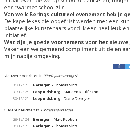
initiatieven die we op school organiseren, moge
een "warme" school zijn.
Van welk Berings cultureel evenement heb je 
De kapellekes die opgefrist werden met een kun
plaatselijke kunstenaars vond ik een heel leuk en
initiatief.
Wat zijn je goede voornemens voor het nieuwe
Vaker een welgemeend compliment uit delen aa
mijn nabije omgeving.
Nieuwere berichten in
'Eindejaarsvraagjes'
31/12/'25
Beringen
- Thomas Vints
31/12/'25
Leopoldsburg
- Marleen Kauffmann
30/12/'25
Leopoldsburg
- Diane Deneyer
Oudere berichten in
'Eindejaarsvraagjes'
28/12/'24
Beringen
- Marc Robben
31/12/'23
Beringen
- Thomas Vints