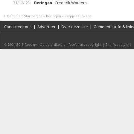
31/12/'23
Beringen
- Frederik Wouters
U bent hier:
Startpagina
»
Beringen
»
Peggy Teunkens
Contacteer ons
|
Adverteer
|
Over deze site
|
Gemeente-info & link
© 2004-2013
Faes nv
-
Op de artikels en foto’s rust copyright
|
Site: Webstylers