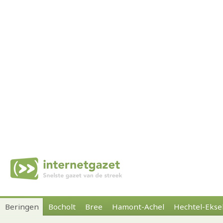
Beringen
Bocholt
Bree
Hamont-Achel
Hechtel-Ekse