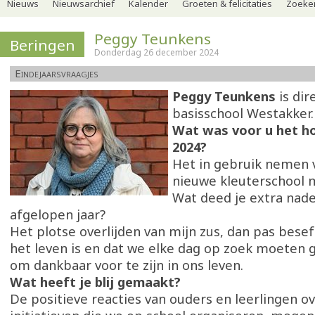
Nieuws
Nieuwsarchief
Kalender
Groeten & felicitaties
Zoeker
Peggy Teunkens
Beringen
Donderdag 26 december 2024
Eindejaarsvraagjes
Peggy Teunkens
is dir
basisschool Westakker.
Wat was voor u het h
2024?
Het in gebruik nemen 
nieuwe kleuterschool m
Wat deed je extra nad
afgelopen jaar?
Het plotse overlijden van mijn zus, dan pas besef
het leven is en dat we elke dag op zoek moeten g
om dankbaar voor te zijn in ons leven.
Wat heeft je blij gemaakt?
De positieve reacties van ouders en leerlingen o