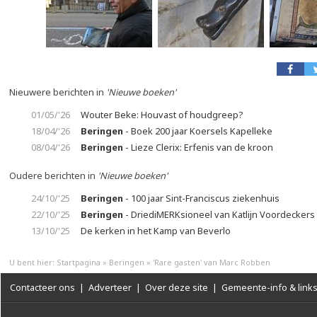
Nieuwere berichten in
'Nieuwe boeken'
01/05/'26
Wouter Beke: Houvast of houdgreep?
18/04/'26
Beringen
- Boek 200 jaar Koersels Kapelleke
08/04/'26
Beringen
- Lieze Clerix: Erfenis van de kroon
Oudere berichten in
'Nieuwe boeken'
24/10/'25
Beringen
- 100 jaar Sint-Franciscus ziekenhuis
22/10/'25
Beringen
- DriediMERKsioneel van Katlijn Voordeckers
13/10/'25
De kerken in het Kamp van Beverlo
U bent hier:
Startpagina
»
Beringen
»
'Rare gasten' van Marc Robben
Contacteer ons
|
Adverteer
|
Over deze site
|
Gemeente-info & link