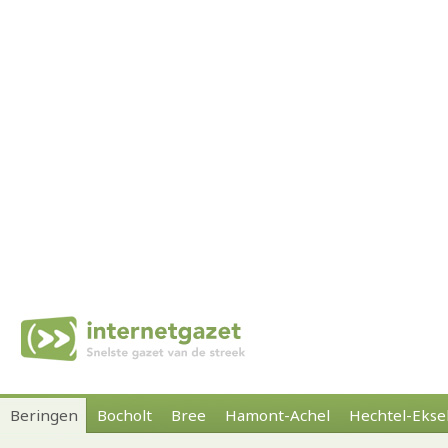
Beringen
Bocholt
Bree
Hamont-Achel
Hechtel-Ekse