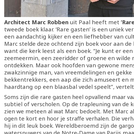
Architect Marc Robben
uit Paal heeft met
‘Rare
tweede boek klaar. ‘Rare gasten’ is een uniek v
een aandachtig kijker en een liefhebber van cul
Marc stelde deze ochtend zijn boek voor aan de 
want die kerk leest als een boek. “Je kunt er een
zeemeermin, een zeeridder of groene en wilde
ontdekken. Maar ook hoofden van gewone men
zwakzinnige man, van vreemdelingen en gekke
bekkentrekkers, een aap die zich amuseert en 
haardtang op een blaasbal vedel speelt”, vertelt
Soms zijn die rare gasten heel opvallend maar va
subtiel of verscholen. Op de trapleuning van de k
zien we meteen al wat Marc bedoelt. Met Marc al
ogen te kort en hoor je straffe verhalen. Die ver
hij in dit leuk boek. Wereldberoemd zijn de gargo
waterspuwers van de Notre-Dame van Parijs maar