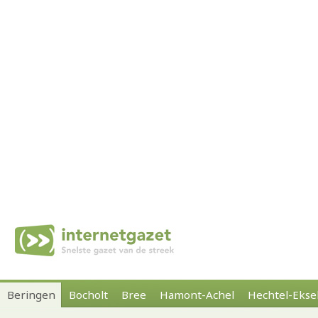
Beringen
Bocholt
Bree
Hamont-Achel
Hechtel-Ekse