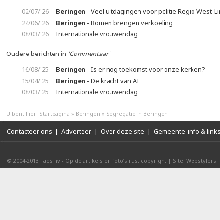
02/07/'26
Beringen
- Veel uitdagingen voor politie Regio West-L
24/06/'26
Beringen
- Bomen brengen verkoeling
08/03/'26
Internationale vrouwendag
Oudere berichten in
'Commentaar'
16/08/'25
Beringen
- Is er nog toekomst voor onze kerken?
15/04/'25
Beringen
- De kracht van AI
08/03/'25
Internationale vrouwendag
U bent hier:
Startpagina
»
Beringen
»
Segregatie in Beringen
Contacteer ons
|
Adverteer
|
Over deze site
|
Gemeente-info & link
© 2004-2013
Faes nv
-
Op de artikels en foto’s rust copyright
|
Site: Webstylers