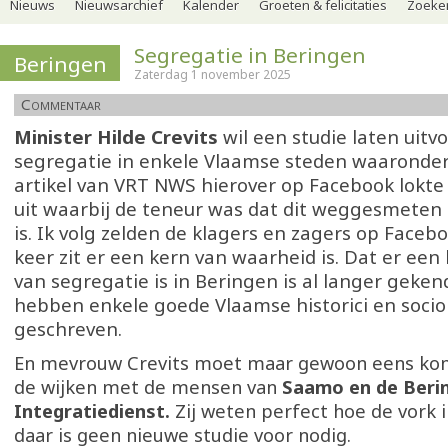
Nieuws
Nieuwsarchief
Kalender
Groeten & felicitaties
Zoeker
Segregatie in Beringen
Beringen
Zaterdag 1 november 2025
Commentaar
Minister Hilde Crevits
wil een studie laten uitv
segregatie in enkele Vlaamse steden waaronder
artikel van VRT NWS hierover op Facebook lokte 
uit waarbij de teneur was dat dit weggesmeten 
is. Ik volg zelden de klagers en zagers op Face
keer zit er een kern van waarheid is. Dat er ee
van segregatie is in Beringen is al langer geken
hebben enkele goede Vlaamse historici en socio
geschreven.
En mevrouw Crevits moet maar gewoon eens kom
de wijken met de mensen van
Saamo en de Beri
Integratiedienst.
Zij weten perfect hoe de vork in
daar is geen nieuwe studie voor nodig.