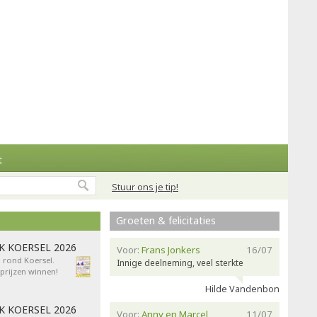
t
Stuur ons je tip!
Groeten & felicitaties
AK KOERSEL 2026
Voor:
Frans Jonkers
16/07
n rond Koersel.
Innige deelneming, veel sterkte
rijzen winnen!
Hilde Vandenbon
AK KOERSEL 2026
Voor:
Anny en Marcel
11/07