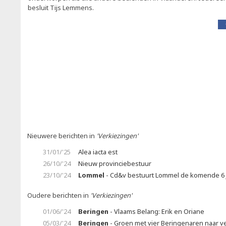
besluit Tijs Lemmens.
Nieuwere berichten in
'Verkiezingen'
31/01/'25
Alea iacta est
26/10/'24
Nieuw provinciebestuur
23/10/'24
Lommel
- Cd&v bestuurt Lommel de komende 6 j
Oudere berichten in
'Verkiezingen'
01/06/'24
Beringen
- Vlaams Belang: Erik en Oriane
05/03/'24
Beringen
- Groen met vier Beringenaren naar v