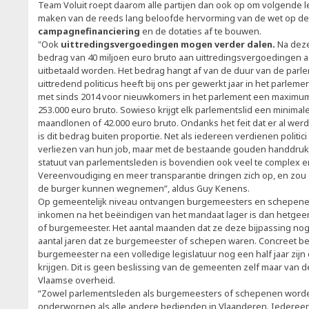
Team Voluit roept daarom alle partijen dan ook op om volgende le
maken van de reeds lang beloofde hervorming van de wet op de
campagnefinanciering
en de dotaties af te bouwen.
"Ook
uittredingsvergoedingen mogen verder dalen.
Na deze
bedrag van 40 miljoen euro bruto aan uittredingsvergoedingen a
uitbetaald worden. Het bedrag hangt af van de duur van de parl
uittredend politicus heeft bij ons per gewerkt jaar in het parlem
met sinds 2014 voor nieuwkomers in het parlement een maximu
253.000 euro bruto. Sowieso krijgt elk parlementslid een minimal
maandlonen of 42.000 euro bruto. Ondanks het feit dat er al wer
is dit bedrag buiten proportie. Net als iedereen verdienen politic
verliezen van hun job, maar met de bestaande gouden handdruk g
statuut van parlementsleden is bovendien ook veel te complex 
Vereenvoudiging en meer transparantie dringen zich op, en zou 
de burger kunnen wegnemen”, aldus Guy Kenens.
Op gemeentelijk niveau ontvangen burgemeesters en schepenen
inkomen na het beëindigen van het mandaat lager is dan hetgee
of burgemeester. Het aantal maanden dat ze deze bijpassing nog 
aantal jaren dat ze burgemeester of schepen waren. Concreet be
burgemeester na een volledige legislatuur nog een half jaar zijn 
krijgen. Dit is geen beslissing van de gemeenten zelf maar van 
Vlaamse overheid.
“Zowel parlementsleden als burgemeesters of schepenen worde
onderworpen als alle andere bedienden in Vlaanderen. Iedereen 