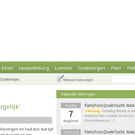
-Eksel
Leopoldsburg
Lommel
Oudsbergen
Peer
Pel
Zoekertjes
Nieuws toevoegen
Kalender Beringen
gelijk'
FietsFotoZoekTocht RA
Vrijdag
Vandaag
Gezellig fietsen in e
7
Antwoorden zoeken en mooie p
Formulieren te (…)
Augustus
kiezingen en had dus wat tijd
FietsFotoZoekTocht RA
Zaterdag
oept daarom op om