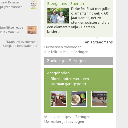
 rond Koersel.
Steegmans - Saenen
rijzen winnen!
Dikke Proficiat met jullie
diamanten huwelijk, 60
jaar samen, net zo
sterk en schitterend als
een diamant !! Anja - Geert en
aarlijkse reuze
kinderen.
tus - Van 12u
Plaats uw evenement
Anja Steegmans
Bekijk de hele kalender
Uw wensen toevoegen
Alle felicitaties uit Beringen
Zoekertjes Beringen
Aangeboden
Bloempotten van steen
Horman garagepoort
Meer zoekertjes in Beringen
Uw zoekertje toevoegen