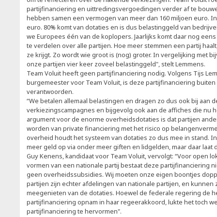
partijfinanciering en uittredingsvergoedingen verder af te bouwe
hebben samen een vermogen van meer dan 160 miljoen euro. In 2
euro. 80% komt van dotaties en is dus belastinggeld van bedrijv
we Europees één van de koplopers. Jaarlijks komt daar nog eens 
te verdelen over alle partijen. Hoe meer stemmen een partij haalt
ze krijgt. Zo wordt wie groot is (nog) groter. In vergelijking met 
onze partijen vier keer zoveel belastinggeld", stelt Lemmens.
Team Voluit heeft geen partijfinanciering nodig. Volgens Tijs L
burgemeester voor Team Voluit, is deze partijfinanciering buiten 
verantwoorden.
“We betalen allemaal belastingen en dragen zo dus ook bij aan d
verkiezingscampagnes en bijgevolg ook aan de affiches die nu he
argument voor de enorme overheidsdotaties is dat partijen ande
worden van private financiering met het risico op belangenverm
overheid houdt het systeem van dotaties zo dus mee in stand. In
meer geld op via onder meer giften en lidgelden, maar daar laat 
Guy Kenens, kandidaat voor Team Voluit, vervolgt: “Voor open lok
vormen van een nationale partij bestaat deze partijfinanciering n
geen overheidssubsidies. Wij moeten onze eigen boontjes dopp
partijen zijn echter afdelingen van nationale partijen, en kunnen
meegenieten van de dotaties. Hoewel de federale regering de 
partijfinanciering opnam in haar regeerakkoord, lukte het toch w
partijfinanciering te hervormen".