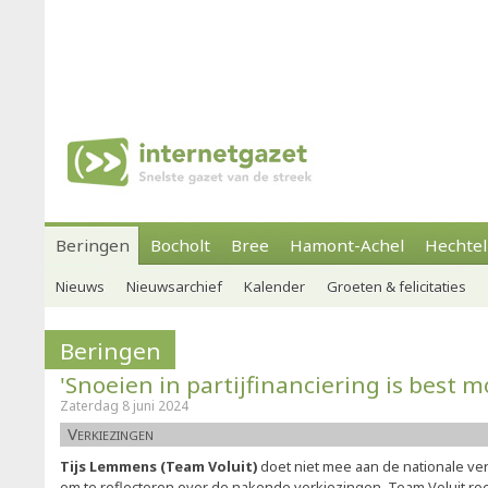
Beringen
Bocholt
Bree
Hamont-Achel
Hechtel
Nieuws
Nieuwsarchief
Kalender
Groeten & felicitaties
Beringen
'Snoeien in partijfinanciering is best mo
Zaterdag 8 juni 2024
Verkiezingen
Tijs Lemmens (Team Voluit)
doet niet mee aan de nationale ver
om te reflecteren over de nakende verkiezingen. Team Voluit r