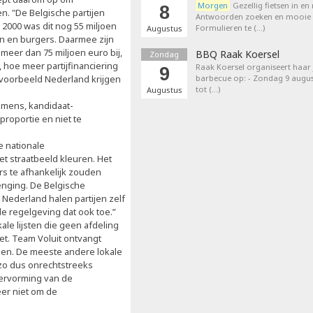
Morgen
Gezellig fietsen in en
8
n. "De Belgische partijen
Antwoorden zoeken en mooie p
000 was dit nog 55 miljoen
Formulieren te (…)
Augustus
en en burgers. Daarmee zijn
meer dan 75 miljoen euro bij,
BBQ Raak Koersel
Zondag
, hoe meer partijfinanciering
Raak Koersel organiseert haar j
9
bijvoorbeeld Nederland krijgen
barbecue op: - Zondag 9 augus
tot (…)
Augustus
emmens, kandidaat-
proportie en niet te
e nationale
t straatbeeld kleuren. Het
rs te afhankelijk zouden
enging. De Belgische
 Nederland halen partijen zelf
de regelgeving dat ook toe.”
ale lijsten die geen afdeling
iet. Team Voluit ontvangt
en. De meeste andere lokale
 zo dus onrechtstreeks
hervorming van de
eer niet om de