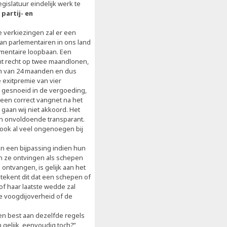
gislatuur eindelijk werk te
partij- en
 verkiezingen zal er een
an parlementairen in ons land
ementaire loopbaan. Een
ent recht op twee maandlonen,
m van 24 maanden en dus
e exitpremie van vier
d gesnoeid in de vergoeding,
i een correct vangnet na het
aan wij niet akkoord. Het
en onvoldoende transparant.
ook al veel ongenoegen bij
 een bijpassing indien hun
n ze ontvingen als schepen
ontvangen, is gelijk aan het
tekent dit dat een schepen of
of haar laatste wedde zal
de voogdijoverheid of de
n best aan dezelfde regels
gelijk, eenvoudig toch?”,