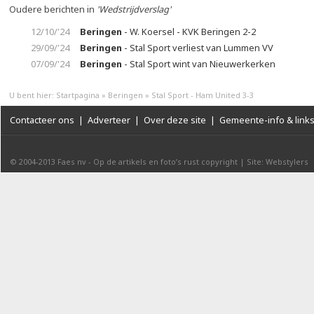
Oudere berichten in
'Wedstrijdverslag'
12/10/'24
Beringen
- W. Koersel - KVK Beringen 2-2
29/09/'24
Beringen
- Stal Sport verliest van Lummen VV
07/09/'24
Beringen
- Stal Sport wint van Nieuwerkerken
U bent hier:
Startpagina
»
Beringen
»
Stal Sport - Ham United 3-3
Contacteer ons
|
Adverteer
|
Over deze site
|
Gemeente-info & link
© 2004-2013
Faes nv
-
Op de artikels en foto’s rust copyright
|
Site: Webstylers