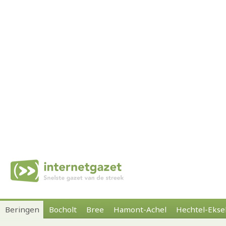
Beringen
Bocholt
Bree
Hamont-Achel
Hechtel-Ekse