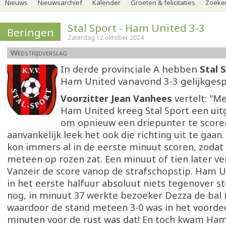
Nieuws
Nieuwsarchief
Kalender
Groeten & felicitaties
Zoeker
Stal Sport - Ham United 3-3
Beringen
Zaterdag 12 oktober 2024
Wedstrijdverslag
In derde provinciale A hebben
Stal 
Ham United vanavond 3-3 gelijkgesp
Voorzitter Jean Vanhees
vertelt: "M
Ham United kreeg Stal Sport een uit
om opnieuw een driepunter te score
aanvankelijk leek het ook die richting uit te gaan
kon immers al in de eerste minuut scoren, zodat
meteen op rozen zat. Een minuut of tien later v
Vanzeir de score vanop de strafschopstip. Ham U
in het eerste halfuur absoluut niets tegenover st
nog, in minuut 37 werkte bezoeker Dezza de bal i
waardoor de stand meteen 3-0 was in het voordeel
minuten voor de rust was dat! En toch kwam Ham