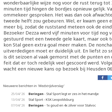
wonderbaarlijke wijze nog voor de rust terug tot
minuten tijd hingen de bordjes opnieuw gelijk. V
ommekeer gesproken. Het was dan ook afwachten
tweede helft zou gebeuren. Wel, er kwam geen e
meer bij, zodat de ruststand meteen ook de eind
Bezoeker Dezza werd vijf minuten voor tijd nog v
gestuurd met een tweede gele kaart, maar ook 
kon Stal geen extra goal meer maken. De nonchal
uitverdedigen moet er duidelijk uit. En liefst zo s
is dit seizoen al vaak gemorst met de punten en
feit dat er toch redelijk veel gescoord werd. Vo
wacht een nieuwe kans op bezoek bij Heusden 06
Nieuwere berichten in
'Wedstrijdverslag'
25/04/'26
Beringen
- Stal Sport legt er zes in het mandje
13/04/'26
Stal Sport - KSK Leopoldsburg
07/04/'26
Beringen
- 1x goud en 4x zilver voor Stalvoc