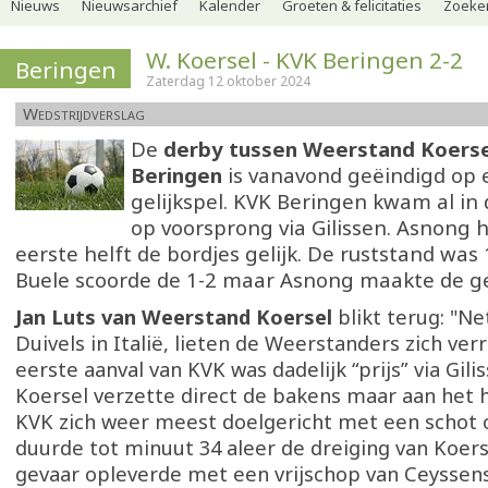
Nieuws
Nieuwsarchief
Kalender
Groeten & felicitaties
Zoeker
W. Koersel - KVK Beringen 2-2
Beringen
Zaterdag 12 oktober 2024
Wedstrijdverslag
De
derby tussen Weerstand Koerse
Beringen
is vanavond geëindigd op 
gelijkspel. KVK Beringen kwam al in
op voorsprong via Gilissen. Asnong 
eerste helft de bordjes gelijk. De ruststand was
Buele scoorde de 1-2 maar Asnong maakte de ge
Jan Luts van Weerstand Koersel
blikt terug: "Ne
Duivels in Italië, lieten de Weerstanders zich ver
eerste aanval van KVK was dadelijk “prijs” via Gilisse
Koersel verzette direct de bakens maar aan het 
KVK zich weer meest doelgericht met een schot o
duurde tot minuut 34 aleer de dreiging van Koers
gevaar opleverde met een vrijschop van Ceyssens