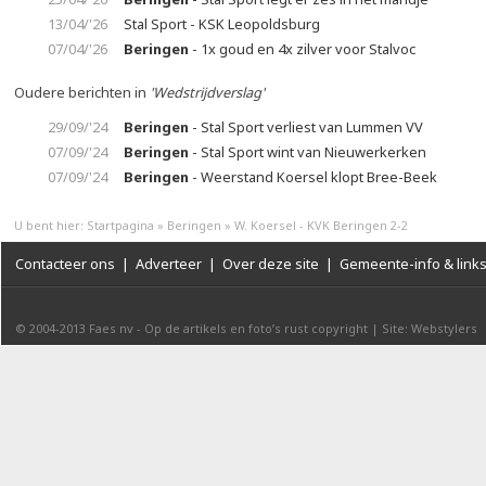
13/04/'26
Stal Sport - KSK Leopoldsburg
07/04/'26
Beringen
- 1x goud en 4x zilver voor Stalvoc
Oudere berichten in
'Wedstrijdverslag'
29/09/'24
Beringen
- Stal Sport verliest van Lummen VV
07/09/'24
Beringen
- Stal Sport wint van Nieuwerkerken
07/09/'24
Beringen
- Weerstand Koersel klopt Bree-Beek
U bent hier:
Startpagina
»
Beringen
»
W. Koersel - KVK Beringen 2-2
Contacteer ons
|
Adverteer
|
Over deze site
|
Gemeente-info & link
© 2004-2013
Faes nv
-
Op de artikels en foto’s rust copyright
|
Site: Webstylers