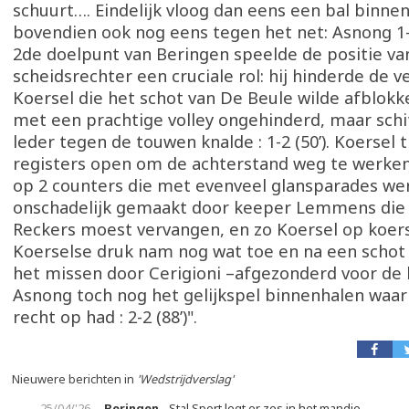
schuurt…. Eindelijk vloog dan eens een bal binne
bovendien ook nog eens tegen het net: Asnong 1-1 
2de doelpunt van Beringen speelde de positie va
scheidsrechter een cruciale rol: hij hinderde de 
Koersel die het schot van De Beule wilde afblok
met een prachtige volley ongehinderd, maar schi
leder tegen de touwen knalde : 1-2 (50’). Koersel t
registers open om de achterstand weg te werken 
op 2 counters die met evenveel glansparades we
onschadelijk gemaakt door keeper Lemmens die 
Reckers moest vervangen, en zo Koersel op koers
Koerselse druk nam nog wat toe en na een schot 
het missen door Cerigioni –afgezonderd voor de 
Asnong toch nog het gelijkspel binnenhalen waar
recht op had : 2-2 (88’)".
Nieuwere berichten in
'Wedstrijdverslag'
25/04/'26
Beringen
- Stal Sport legt er zes in het mandje