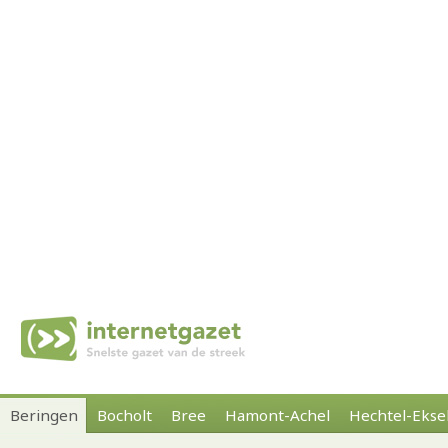
Beringen
Bocholt
Bree
Hamont-Achel
Hechtel-Ekse