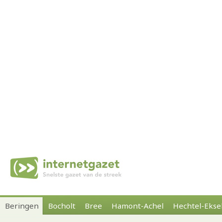
Beringen
Bocholt
Bree
Hamont-Achel
Hechtel-Ekse