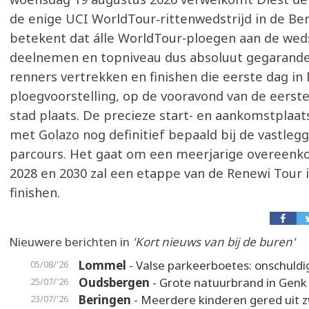
de enige UCI WorldTour‑rittenwedstrijd in de Be
betekent dat álle WorldTour-ploegen aan de weds
deelnemen en topniveau dus absoluut gegarande
renners vertrekken en finishen die eerste dag in 
ploegvoorstelling, op de vooravond van de eerste r
stad plaats. De precieze start- en aankomstplaa
met Golazo nog definitief bepaald bij de vastlegg
parcours. Het gaat om een meerjarige overeenko
2028 en 2030 zal een etappe van de Renewi Tour i
finishen.
Nieuwere berichten in
'Kort nieuws van bij de buren'
Lommel
- Valse parkeerboetes: onschuldi
05/08/'26
Oudsbergen
- Grote natuurbrand in Genk
25/07/'26
Beringen
- Meerdere kinderen gered uit
23/07/'26