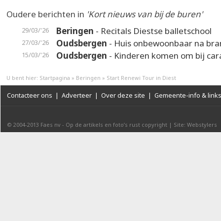
Oudere berichten in
'Kort nieuws van bij de buren'
Beringen
- Recitals Diestse balletschool
29/03/'26
Oudsbergen
- Huis onbewoonbaar na bra
27/03/'26
Oudsbergen
- Kinderen komen om bij ca
15/03/'26
U bent hier:
Startpagina
»
Beringen
»
Start Renewi Tour in Diest
Contacteer ons
|
Adverteer
|
Over deze site
|
Gemeente-info & link
© 2004-2013
Faes nv
-
Op de artikels en foto’s rust copyright
|
Site: Webstylers