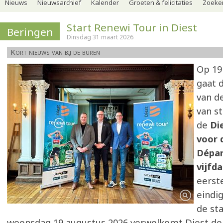
Nieuws
Nieuwsarchief
Kalender
Groeten & felicitaties
Zoeker
Start Renewi Tour in Diest
Beringen
Dinsdag 31 maart 2026
Kort nieuws van bij de buren
Op 19
gaat d
van d
van st
de
Di
voor 
Dépar
vijfd
eerst
eindig
de st
woensdag 19 augustus 2026 verwelkomt Diest de