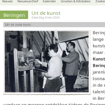
Nieuws
Nieuwsarchief
Kalender
Groeten & felicitaties
Zoeker
Uit de kunst
Beringen
Zaterdag 4 mei 2024
Uit de oude doos
Berin
lange 
kunst
maar 
Kunst
Beri
jaren
toona
in de 
talen
in Ber
vandaag en morgen ontdekken tijdens de Berings