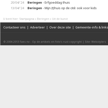
20/04/'24
Beringen
- Erfgoeddag thuis
13/04/'24
Beringen
- Mijn (t)huis op de cité: ook voor kids
U bent hier:
Startpagina
»
Beringen
»
Uit de kunst
Contacteer ons
|
Adverteer
|
Over deze site
|
Gemeente-info & link
© 2004-2013
Faes nv
-
Op de artikels en foto’s rust copyright
|
Site: Webstylers