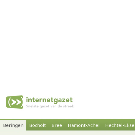
Beringen
Bocholt
Bree
Hamont-Achel
Hechtel-Ekse