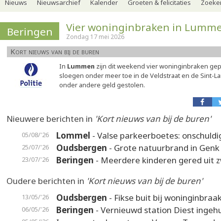
Nieuws
Nieuwsarchief
Kalender
Groeten & felicitaties
Zoeker
Vier woninginbraken in Lumm
Beringen
Zondag 17 mei 2026
Kort nieuws van bij de buren
In
Lummen
zijn dit weekend vier woninginbraken ge
sloegen onder meer toe in de Veldstraat en de Sint-Lam
onder andere geld gestolen.
Nieuwere berichten in
'Kort nieuws van bij de buren'
Lommel
- Valse parkeerboetes: onschuldi
05/08/'26
Oudsbergen
- Grote natuurbrand in Genk
25/07/'26
Beringen
- Meerdere kinderen gered uit
23/07/'26
Oudere berichten in
'Kort nieuws van bij de buren'
Oudsbergen
- Fikse buit bij woninginbraa
13/05/'26
Beringen
- Vernieuwd station Diest ingeh
06/05/'26