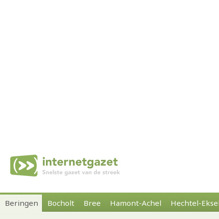
Beringen
Bocholt
Bree
Hamont-Achel
Hechtel-Ekse