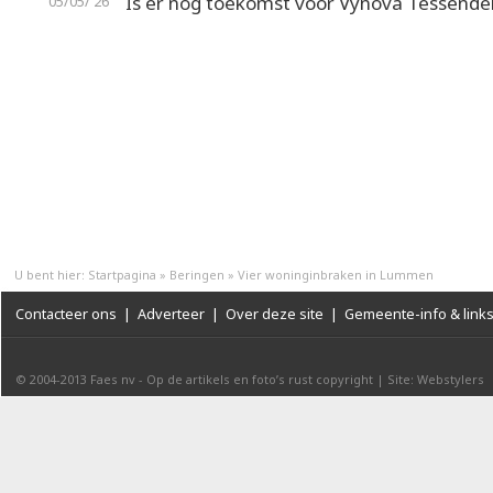
Is er nog toekomst voor Vynova Tessend
05/05/'26
U bent hier:
Startpagina
»
Beringen
»
Vier woninginbraken in Lummen
Contacteer ons
|
Adverteer
|
Over deze site
|
Gemeente-info & link
© 2004-2013
Faes nv
-
Op de artikels en foto’s rust copyright
|
Site: Webstylers