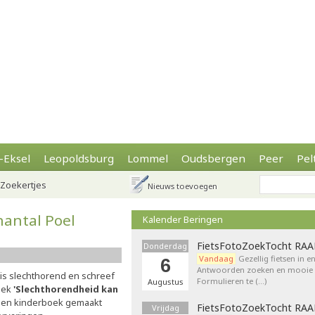
-Eksel
Leopoldsburg
Lommel
Oudsbergen
Peer
Pel
Zoekertjes
Nieuws toevoegen
hantal Poel
Kalender Beringen
FietsFotoZoekTocht RA
Donderdag
Vandaag
Gezellig fietsen in e
6
Antwoorden zoeken en mooie p
l is slechthorend en schreef
Formulieren te (…)
Augustus
boek
'Slechthorendheid kan
 een kinderboek gemaakt
FietsFotoZoekTocht RA
Vrijdag