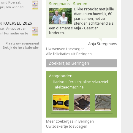
 rond Koersel.
Steegmans - Saenen
rijzen winnen!
Dikke Proficiat met jullie
diamanten huwelijk, 60
jaar samen, net zo
AK KOERSEL 2026
sterk en schitterend als
een diamant !! Anja - Geert en
ersel. Antwoorden
kinderen.
n! Formulieren te
Plaats uw evenement
Anja Steegmans
Bekijk de hele kalender
Uw wensen toevoegen
Alle felicitaties uit Beringen
Zoekertjes Beringen
Aangeboden
Haelvoet fero ergoline relaxzetel
Tafelzaagmachine
Meer zoekertjes in Beringen
Uw zoekertje toevoegen