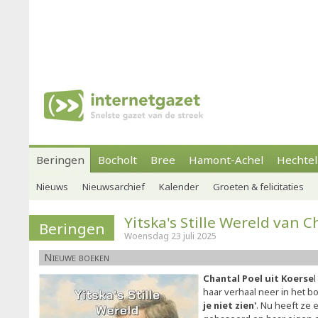
Beringen
Bocholt
Bree
Hamont-Achel
Hechtel
Nieuws
Nieuwsarchief
Kalender
Groeten & felicitaties
Yitska's Stille Wereld van C
Beringen
Woensdag 23 juli 2025
Nieuwe boeken
Chantal Poel uit Koerse
haar verhaal neer in het 
je niet zien'
. Nu heeft ze