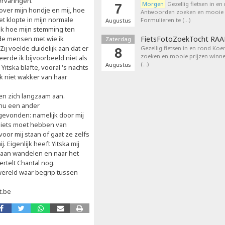
ervaringen.
Morgen
Gezellig fietsen in en
7
 over mijn hondje en mij, hoe
Antwoorden zoeken en mooie p
niet klopte in mijn normale
Formulieren te (…)
Augustus
k hoe mijn stemming ten
 de mensen met wie ik
FietsFotoZoekTocht RA
Zaterdag
j voelde duidelijk aan dat er
Gezellig fietsen in en rond Ko
8
zoeken en mooie prijzen winne
geerde ik bijvoorbeeld niet als
(…)
Augustus
Yitska blafte, vooral 's nachts
ik niet wakker van haar
en zich langzaam aan.
 nu een ander
evonden: namelijk door mij
e iets moet hebben van
voor mij staan of gaat ze zelfs
. Eigenlijk heeft Yitska mij
gaan wandelen en naar het
ertelt Chantal nog.
wereld waar begrip tussen
t.be