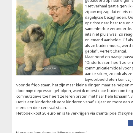
gebaseerd op haar eigen 
"Het verhaal gaat eigenlijk
zij aan mij zag dat er iets 
dagelijkse bezigheden. Oo
opzichte naar haar toe en
samenleefde veranderde. Zi
iets niet pluis was. Zo rea
er iemand aanbelde. Of als 
als ze buiten moest, werd 
geblaf", vertelt Chantal.
Maar hond en baasje pass
"Ondertussen heeft ze er
communicatiemiddel voor g
aan te raken, zo ook als z
bijvoorbeeld eten komt zij 
voor de frigo staan, het zijn maar kleine dingen maar ze helpen mij
door mijn depressie geholpen, want ik moest naar buiten om te 
commutatieve toe heeft ze leren praten met haar hele lichaam", v
Het is een kinderboek voor kinderen vanaf 10 jaar en toont een 
mens en dier centraal staan.
Het boek kost 20 euro en is te verkrijgen via chantal.poel
skyne
Nieuwere berichten in
'Nieuwe boeken'