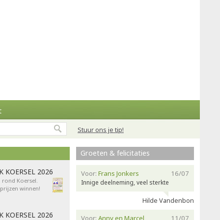
t
Stuur ons je tip!
Groeten & felicitaties
AK KOERSEL 2026
Voor:
Frans Jonkers
16/07
n rond Koersel.
Innige deelneming, veel sterkte
rijzen winnen!
Hilde Vandenbon
AK KOERSEL 2026
Voor:
Anny en Marcel
11/07