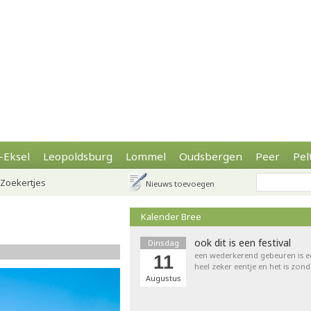
-Eksel
Leopoldsburg
Lommel
Oudsbergen
Peer
Pel
Zoekertjes
Nieuws toevoegen
Kalender Bree
ook dit is een festival
Dinsdag
een wederkerend gebeuren is een 
11
heel zeker eentje en het is zond
Augustus