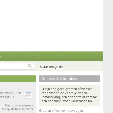
t
Stuur ons je tip!
Groeten & felicitaties
Er zijn nog geen groeten of wensen
festival. Dit is
toegevoegd de voorbije dagen.
er fout (…)
Iemand jarig, een geboorte of zomaar
een bedankje? Voeg uw wensen toe!
Plaats uw evenement
Bekijk de hele kalender
Groeten of wensen toevoegen