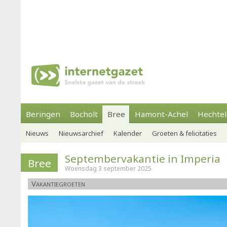
Beringen
Bocholt
Bree
Hamont-Achel
Hechtel
Nieuws
Nieuwsarchief
Kalender
Groeten & felicitaties
Septembervakantie in Imperia
Bree
Woensdag 3 september 2025
Vakantiegroeten