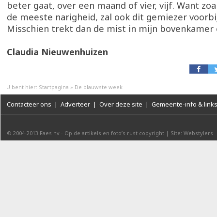
beter gaat, over een maand of vier, vijf. Want zo
de meeste narigheid, zal ook dit gemiezer voorbi
Misschien trekt dan de mist in mijn bovenkamer 
Claudia Nieuwenhuizen
U bent hier:
Startpagina
»
De blauwste week
Contacteer ons
|
Adverteer
|
Over deze site
|
Gemeente-info & link
© 2004-2013
Faes nv
-
Op de artikels en foto’s rust copyright
|
Site: Webstylers