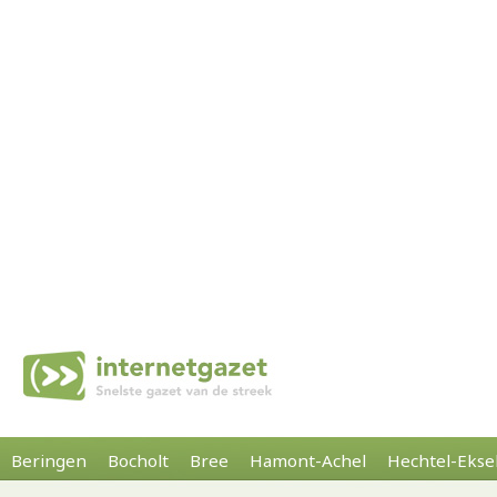
Beringen
Bocholt
Bree
Hamont-Achel
Hechtel-Ekse