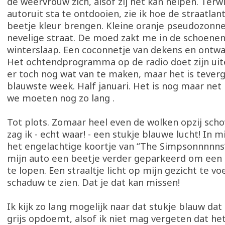
de weervrouw zich, alsof zij het kan helpen. Terwij
autoruit sta te ontdooien, zie ik hoe de straatlan
beetje kleur brengen. Kleine oranje pseudozonne
nevelige straat. De moed zakt me in de schoenen.
winterslaap. Een coconnetje van dekens en ontwa
Het ochtendprogramma op de radio doet zijn ui
er toch nog wat van te maken, maar het is teverg
blauwste week. Half januari. Het is nog maar ne
we moeten nog zo lang .
Tot plots. Zomaar heel even de wolken opzij scho
zag ik - echt waar! - een stukje blauwe lucht! In m
het engelachtige koortje van “The Simpsonnnnns”
mijn auto een beetje verder geparkeerd om een e
te lopen. Een straaltje licht op mijn gezicht te vo
schaduw te zien. Dat je dat kan missen!
Ik kijk zo lang mogelijk naar dat stukje blauw dat
grijs opdoemt, alsof ik niet mag vergeten dat he