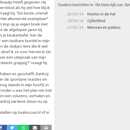
deautje heeft gegeven. Hij
Oudere berichten in
'De klare kijk van Tan
n bloot als hij ziet hoe blij ik
aagt hij. “De beste, vriend!
25/04/'24
Kermis in de hel
! Het allereerste exemplaar!”
18/04/'24
Cijferblind
en kop op je eigen boek met
31/03/'24
Mensen en potlooi
je de afgelopen jaren bij
 je keukentafel. Van de
r een tastbare bundel in mijn
en de stukjes lees die ik wel
 alsof ik ze voor het eerst zie.
 over een uitspraak van mijn
steeds grappig?” vraagt hij
r haben es geschafft. Dankzij
der de spontane reacties en
 nog steeds in mijn hoofd, in
. Zonder u was het plan om ooit
 en een columns, verhalen en
dankzij uw lieve steun nu op
stellen op boekscout.nl of in