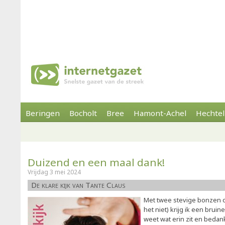
Beringen
Bocholt
Bree
Hamont-Achel
Hechtel
Duizend en een maal dank!
Vrijdag 3 mei 2024
De klare kijk van Tante Claus
Met twee stevige bonzen o
het niet) krijg ik een brui
weet wat erin zit en bedan