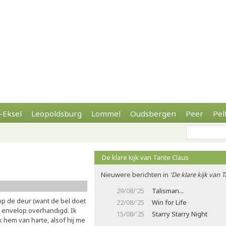
-Eksel
Leopoldsburg
Lommel
Oudsbergen
Peer
Pel
De klare kijk van Tante Claus
Nieuwere berichten in
'De klare kijk van 
29/08/'25
Talisman...
p de deur (want de bel doet
22/08/'25
Win for Life
ne envelop overhandigd. Ik
15/08/'25
Starry Starry Night
k hem van harte, alsof hij me