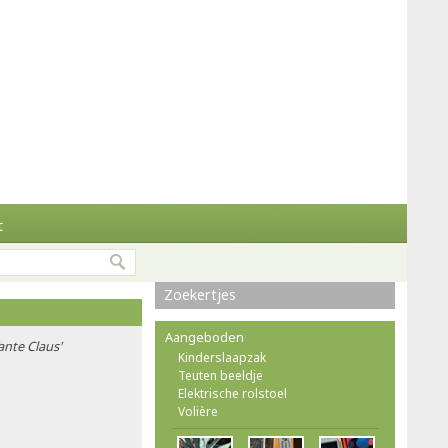
t
Zoekertjes
Aangeboden
Tante Claus'
Kinderslaapzak
Teuten beeldje
Elektrische rolstoel
Volière