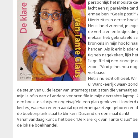
persoonlijk het mooiste ca
lacht een rij parelwitte tande
ermee ben. “Goeie post?” vr
Hierin zit mijn eerste boek
Het is heel vreemd, je eig
de verhalen en liedjes die 
mekaar heb geknutseld aan
kronkels in mijn hoofd naa
handen. Als ik erin blader 
tig heb nagekeken, lijkt het
Ik gniffel bij een zinnetje
zoon. “Vind je het nou nog 
verbaasd.
Het is nu echt officieel. Wi
u! Want -eerlijk waar- zon
de steun van u, de lezer van Internetgazet, zaten die verhaaltjes
mijn la of in een of andere verloren file in mijn gecrashte laptop
een boek te schrijven ongetwijfeld een plan gebleven. Honderd
liedjes, waarvan er een aantal op internetgazet zijn geboren en 
de boekenplank staat te blinken. Duizend en een maal dank!
Vanaf vandaag kunt u het boek “De klare kijk van Tante Claus” be
de lokale boekhandel.