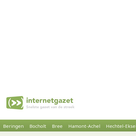
Beringen
Bocholt
Bree
Hamont-Achel
Hechtel-Ekse