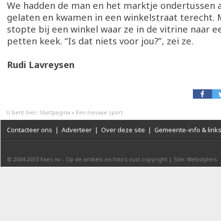
We hadden de man en het marktje ondertussen a
gelaten en kwamen in een winkelstraat terecht. 
stopte bij een winkel waar ze in de vitrine naar e
petten keek. “Is dat niets voor jou?”, zei ze.
Rudi Lavreysen
U bent hier:
Startpagina
»
Een nieuwe sport
Contacteer ons
|
Adverteer
|
Over deze site
|
Gemeente-info & link
© 2004-2013
Faes nv
-
Op de artikels en foto’s rust copyright
|
Site: Webstylers