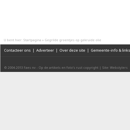
U bent hier:
Startpagina
»
Gegrilde groentjes op gekruide olie
Contacteer ons
|
Adverteer
|
Over deze site
|
Gemeente-info & link
© 2004-2013
Faes nv
-
Op de artikels en foto’s rust copyright
|
Site: Webstylers