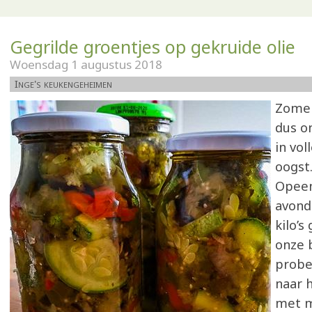
Gegrilde groentjes op gekruide olie
Woensdag 1 augustus 2018
Inge's keukengeheimen
Zomer
dus o
in vol
oogst.
Opeen
avond
kilo’s
onze 
probe
naar h
met 