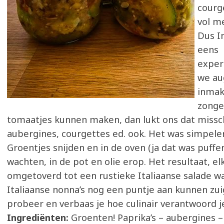
courg
vol m
Dus I
eens
exper
we au
inmak
zonge
tomaatjes kunnen maken, dan lukt ons dat miss
aubergines, courgettes ed. ook. Het was simpeler 
Groentjes snijden en in de oven (ja dat was puffe
wachten, in de pot en olie erop. Het resultaat, el
omgetoverd tot een rustieke Italiaanse salade w
Italiaanse nonna’s nog een puntje aan kunnen zuige
probeer en verbaas je hoe culinair verantwoord je
Ingrediënten:
Groenten! Paprika’s – aubergines –