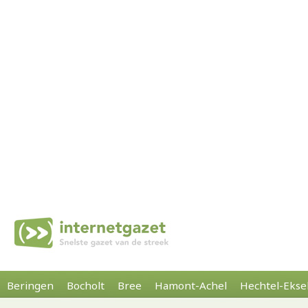
Beringen
Bocholt
Bree
Hamont-Achel
Hechtel-Ekse