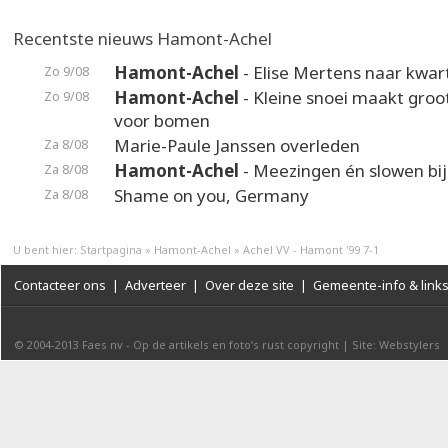
Recentste nieuws Hamont-Achel
Hamont-Achel
- Elise Mertens naar kwart
Zo 9/08
Hamont-Achel
- Kleine snoei maakt groot
Zo 9/08
voor bomen
Marie-Paule Janssen overleden
Za 8/08
Hamont-Achel
- Meezingen én slowen bij
Za 8/08
Shame on you, Germany
Za 8/08
U bent hier:
Startpagina
»
Hamont-Achel
»
Achel VV - Hamont '99 7-1
Contacteer ons
|
Adverteer
|
Over deze site
|
Gemeente-info & link
© 2004-2013
Faes nv
-
Op de artikels en foto’s rust copyright
|
Site: Webstylers