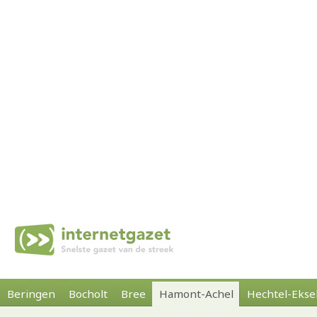
Beringen
Bocholt
Bree
Hamont-Achel
Hechtel-Ekse