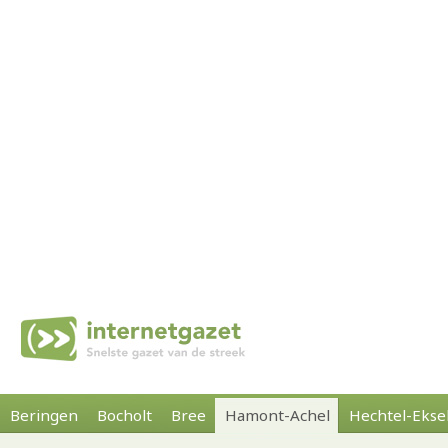
Beringen
Bocholt
Bree
Hamont-Achel
Hechtel-Ekse