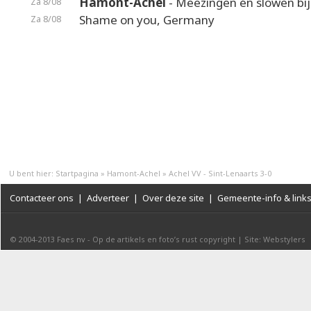
Hamont-Achel
- Meezingen én slowen bij
Za 8/08
Shame on you, Germany
Za 8/08
U bent hier:
Startpagina
»
Hamont-Achel
»
Achel VV - Sint-Lenaarts 3-0
Contacteer ons
|
Adverteer
|
Over deze site
|
Gemeente-info & link
© 2004-2013
Faes nv
-
Op de artikels en foto’s rust copyright
|
Site: Webstylers