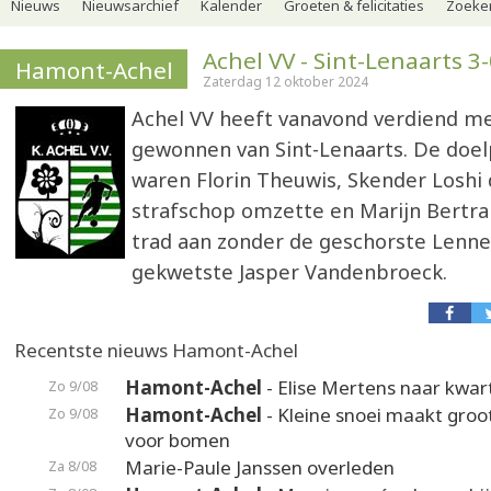
Nieuws
Nieuwsarchief
Kalender
Groeten & felicitaties
Zoeker
Achel VV - Sint-Lenaarts 3
Hamont-Achel
Zaterdag 12 oktober 2024
Achel VV heeft vanavond verdiend m
gewonnen van Sint-Lenaarts. De do
waren Florin Theuwis, Skender Loshi 
strafschop omzette en Marijn Bertra
trad aan zonder de geschorste Lenne
gekwetste Jasper Vandenbroeck.
Recentste nieuws Hamont-Achel
Hamont-Achel
- Elise Mertens naar kwart
Zo 9/08
Hamont-Achel
- Kleine snoei maakt groot
Zo 9/08
voor bomen
Marie-Paule Janssen overleden
Za 8/08