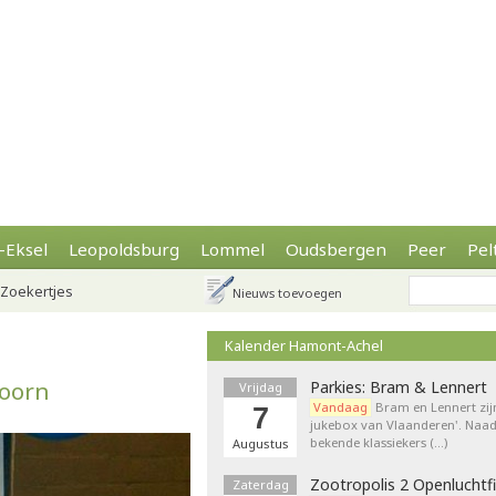
-Eksel
Leopoldsburg
Lommel
Oudsbergen
Peer
Pel
Zoekertjes
Nieuws toevoegen
Kalender Hamont-Achel
hoorn
Parkies: Bram & Lennert
Vrijdag
Vandaag
Bram en Lennert zij
7
jukebox van Vlaanderen'. Naa
bekende klassiekers (…)
Augustus
Zootropolis 2 Openluchtf
Zaterdag