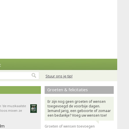
t
Stuur ons je tip!
Groeten & felicitaties
Er zijn nog geen groeten of wensen
n 'de muzikaalste
toegevoegd de voorbije dagen.
dloos mixen ze
Iemand jarig, een geboorte of zomaar
een bedankje? Voeg uw wensen toe!
ilm
Groeten of wensen toevoegen