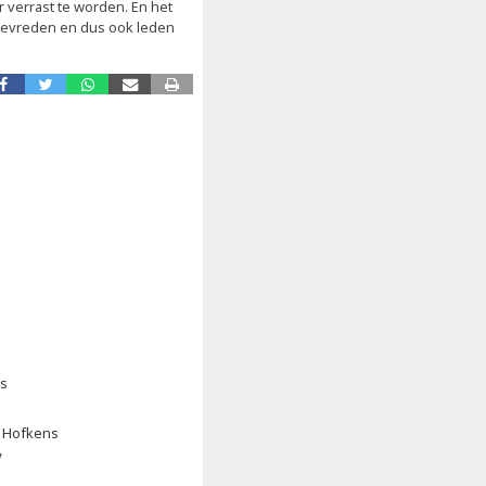
r verrast te worden. En het
 tevreden en dus ook leden
ns
De Hofkens
V