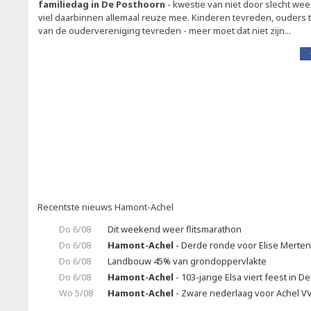
familiedag in De Posthoorn
- kwestie van niet door slecht wee
viel daarbinnen allemaal reuze mee. Kinderen tevreden, ouders
van de oudervereniging tevreden - meer moet dat niet zijn...
Recentste nieuws Hamont-Achel
Do 6/08
Dit weekend weer flitsmarathon
Do 6/08
Hamont-Achel
- Derde ronde voor Elise Merte
Do 6/08
Landbouw 45% van grondoppervlakte
Do 6/08
Hamont-Achel
- 103-jarige Elsa viert feest in 
Wo 5/08
Hamont-Achel
- Zware nederlaag voor Achel V