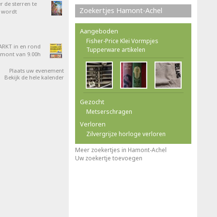
 de sterren te
Zoekertjes Hamont-Achel
 wordt
Aangeboden
Fisher-Price Klei Vormpjes
RKT in en rond
Tupperware artikelen
amont van 9.00h
Plaats uw evenement
Bekijk de hele kalender
Gezocht
Metserschragen
Verloren
Zilvergrijze horloge verloren
Meer zoekertjes in Hamont-Achel
Uw zoekertje toevoegen