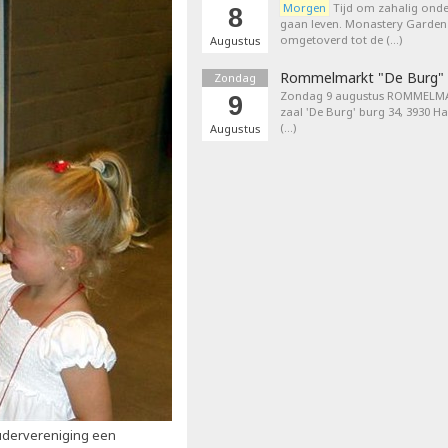
Morgen
Tijd om zahalig onder
8
gaan leven. Monastery Garden
omgetoverd tot de (…)
Augustus
Rommelmarkt "De Burg"
Zondag
Zondag 9 augustus ROMMELMA
9
zaal 'De Burg' burg 34, 3930 H
(…)
Augustus
oudervereniging een